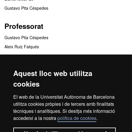
Gustavo Pita Céspedes
Professorat
Gustavo Pita Céspedes
Aleix Ruiz Falqués
Centres responsables
Aquest lloc web utilitza
Facultat de Traducció i d'Interpretació
cookies
Centres col·laboradors
El web de la Universitat Autònoma de Barcelona
utilitza cookies pròpies i de tercers amb finalitats
Fundacion Dharma-Gaia
tècniques i analítiques. Si desitja més informació
accedeixi a la nostra
política de cookies
.