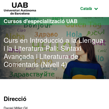
Ves al contingut principal
Ves a la navegació de la pàgina
UAB Universitat Autònoma de Barcelona
Idioma selecci
Català
Cursos d'especialització UAB
Curs en Introducció a la Llengua
i la Literatura Pali: Sintaxi
Avançada i Literatura de
Comentaris (Nivell 4)
Direcció
Daniel Millet Gil