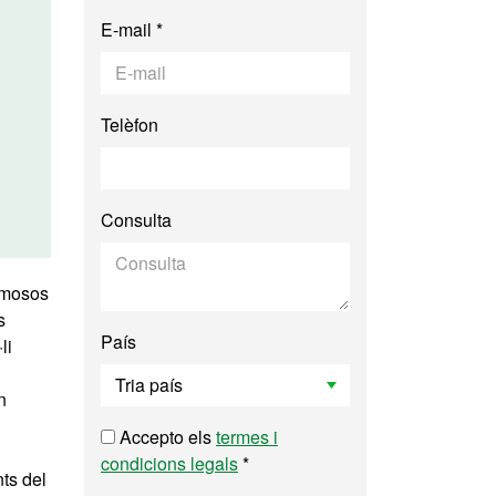
E-mail *
Telèfon
Consulta
famosos
s
País
li
n
Accepto els
termes i
condicions legals
*
ts del