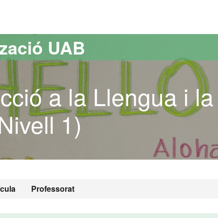
versitat Autònoma de Barcelona
tzació UAB
cció a la Llengua i la
Nivell 1)
ícula
Professorat