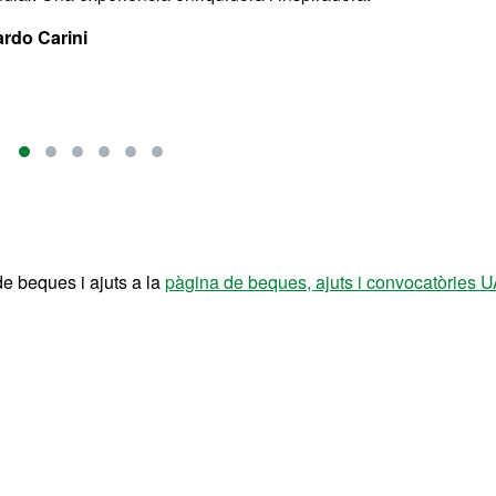
rdo Carini
de beques i ajuts a la
pàgina de beques, ajuts i convocatòries 