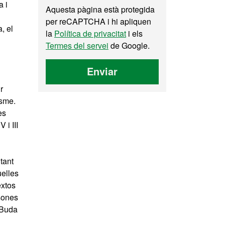
a i
Aquesta pàgina està protegida
per reCAPTCHA i hi apliquen
, el
la
Política de privacitat
i els
Termes del servei
de Google.
Enviar
r
isme.
es
 i III
tant
uelles
extos
rsones
l Buda