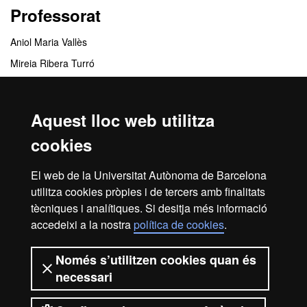
Professorat
Aniol Maria Vallès
Mireia Ribera Turró
Jordi Serra Serra
Raul Suhett de Morais
Aquest lloc web utilitza
Remo Lucio Suppi Boldrito
cookies
Centres responsables
El web de la Universitat Autònoma de Barcelona
utilitza cookies pròpies i de tercers amb finalitats
FUAB Formació. Arxivística i Gestió de Documents
tècniques i analítiques. Si desitja més informació
accedeixi a la nostra
política de cookies
.
Inici
Avís legal
Protecció de dades
Només s’utilitzen cookies quan és
necessari
Sobre el web
Accessibilitat web