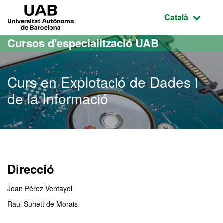
Ves al contingut principal
Ves a la navegació de la pàgina
UAB Universitat Autònoma de Barcelona
Idioma selecci
Català
Cursos d'especialització UAB
Curs en Explotació de Dades i
de la Informació
Direcció
Joan Pérez Ventayol
Raul Suhett de Morais