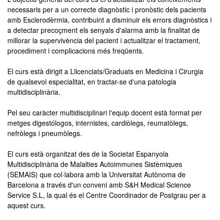
necessaris per a un correcte diagnòstic i pronòstic dels pacients
amb Esclerodèrmia, contribuint a disminuir els errors diagnòstics i
a detectar precoçment els senyals d'alarma amb la finalitat de
millorar la supervivència del pacient i actualitzar el tractament,
procediment i complicacions més freqüents.
El curs està dirigit a Llicenciats/Graduats en Medicina i Cirurgia
de qualsevol especialitat, en tractar-se d'una patologia
multidisciplinària.
Pel seu caràcter multidisciplinari l'equip docent està format per
metges digestólogos, internistes, cardiòlegs, reumatòlegs,
nefròlegs i pneumòlegs.
El curs està organitzat des de la Societat Espanyola
Multidisciplinària de Malalties Autoimmunes Sistèmiques
(SEMAIS) que col·labora amb la Universitat Autònoma de
Barcelona a través d'un conveni amb S&H Medical Science
Service S.L, la qual és el Centre Coordinador de Postgrau per a
aquest curs.