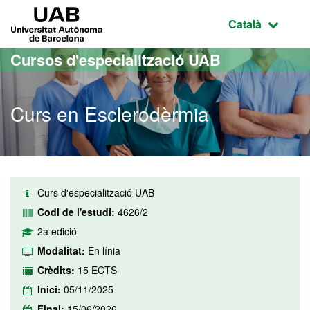
Ves al contingut principal
Ves a la navegació de la pàgina
UAB Universitat Autònoma de Barcelona
Idioma selecci
Català
Cursos d'especialització UAB
Curs en Esclerodèrmia
Curs d'especialització UAB
Codi de l'estudi:
4626/2
2a edició
Modalitat:
En línia
Crèdits:
15 ECTS
Inici:
05/11/2025
Final:
15/06/2026