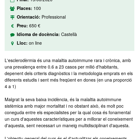
Places:
100
Orientació:
Professional
Preu:
650 €
Idioma de docència:
Castellà
Lloc:
on line
L'esclerodèrmia és una malaltia autoimmune rara i crònica, amb
una prevalença entre 0.6 a 23 casos per milió d'habitants,
depenent dels criteris diagnòstics i la metodologia emprats en els
diferents estudis i sent més freqüent en dones (en una proporció
4 a 1)
Malgrat la seva baixa incidència, és la malaltia autoimmune
sistèmica amb major mortalitat i no obstant això, és molt poc
coneguda entre els especialistes per la qual cosa és fonamental
un curs d'aquestes característiques per a millorar el coneixement
d'aquesta, sent necessari un maneig multidisciplinari d'aquesta.
L'objectiu general del curs és el d'actualitzar els coneixements