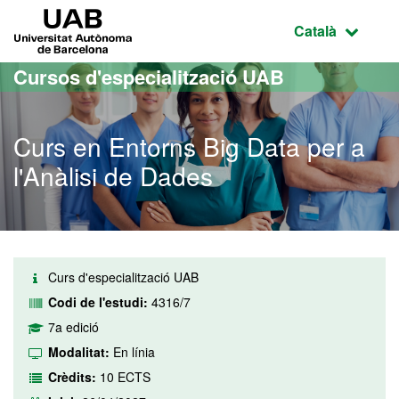
Ves al contingut principal
Ves a la navegació de la pàgina
UAB Universitat Autònoma de Barcelona
Idioma selecci
Català
Cursos d'especialització UAB
Curs en Entorns Big Data per a
l'Anàlisi de Dades
Curs d'especialització UAB
Codi de l'estudi:
4316/7
7a edició
Modalitat:
En línia
Crèdits:
10 ECTS