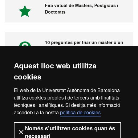
Fira virtual de Màsters, Postgraus i
Doctorats
10 preguntes per triar un màster o un
postgrau
Aquest lloc web utilitza
cookies
Vídeos. Fira virtual de màsters,
postgraus i doctorats
El web de la Universitat Autònoma de Barcelona
utilitza cookies pròpies i de tercers amb finalitats
tècniques i analítiques. Si desitja més informació
accedeixi a la nostra
política de cookies
.
Inici
Avís legal
Protecció de dades
Només s’utilitzen cookies quan és
necessari