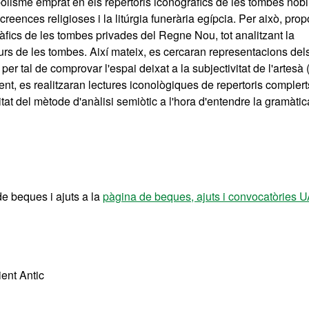
olisme emprat en els repertoris iconogràfics de les tombes nobil
creences religioses i la litúrgia funerària egípcia. Per això, pr
àfics de les tombes privades del Regne Nou, tot analitzant la
murs de les tombes. Així mateix, es cercaran representacions del
er tal de comprovar l'espai deixat a la subjectivitat de l'artesà 
ent, es realitzaran lectures iconològiques de repertoris compler
tat del mètode d'anàlisi semiòtic a l'hora d'entendre la gramàtic
de beques i ajuts a la
pàgina de beques, ajuts i convocatòries 
ient Antic