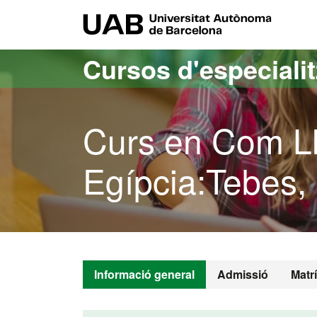
Ves al contingut principal
Ves a la navegació de la pàgina
UAB Uni
Cursos d'especiali
Curs en Com Lle
Egípcia:Tebes
Informació general
Admissió
Matr