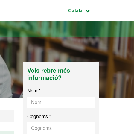
Idioma seleccionat:
Català
Vols rebre més
informació?
Nom *
Cognoms *