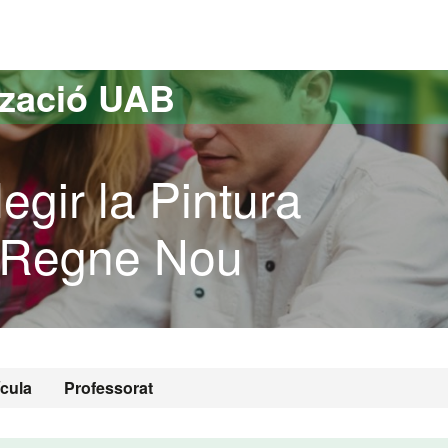
versitat Autònoma de Barcelona
tzació UAB
gir la Pintura
, Regne Nou
ícula
Professorat