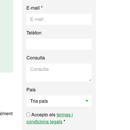
E-mail *
Telèfon
Consulta
País
alment
Accepto els
termes i
condicions legals
*