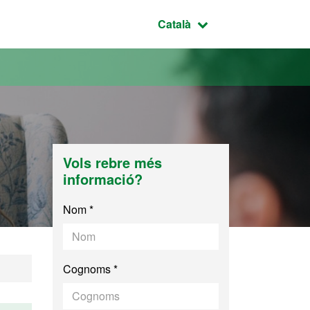
Idioma seleccionat:
Català
Vols rebre més
informació?
Nom *
Cognoms *