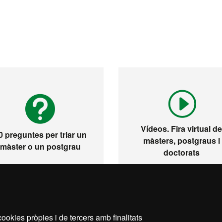
Vídeos. Fira virtual d
0 preguntes per triar un
màsters, postgraus i
màster o un postgrau
doctorats
ookies pròpies i de tercers amb finalitats
s legal
Protecció de dades
Sobre el web
Accessibil