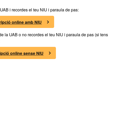
a UAB i recordes el teu NIU i paraula de pas:
ripció online amb NIU
 de la UAB o no recordes el teu NIU i paraula de pas (si tens
:
ipció online sense NIU