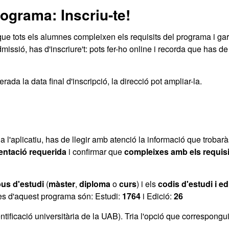
programa: Inscriu-te!
ue tots els alumnes compleixen els requisits del programa i gar
admissió, has d'inscriure't: pots fer-ho online i recorda que has de
ada la data final d'inscripció, la direcció pot ampliar-la.
 a l'aplicatiu, has de llegir amb atenció la informació que trobar
ntació requerida
i confirmar que
compleixes amb els requisi
pus d'estudi
(
màster
,
diploma
o
curs
) i els
codis d'estudi i ed
des d'aquest programa són: Estudi:
1764
i Edició:
26
tificació universitària de la UAB). Tria l'opció que correspongui