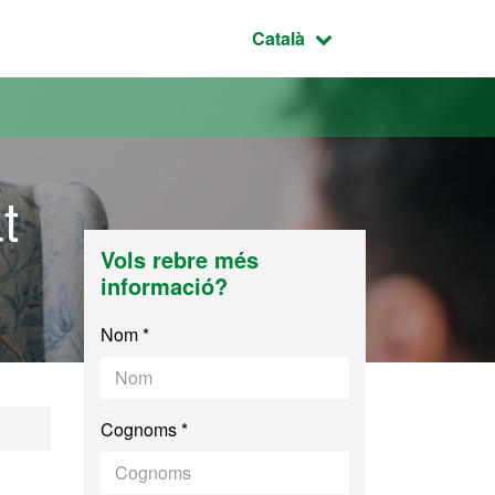
Idioma seleccionat:
Català
t
Vols rebre més
informació?
Nom *
Cognoms *