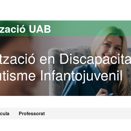
versitat Autònoma de Barcelona
tzació UAB
tzació en Discapacita
Autisme Infantojuvenil
ícula
Professorat