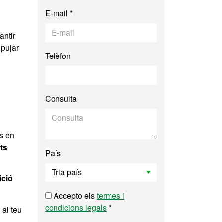
E-mail *
antir
 pujar
Telèfon
Consulta
às en
ts
País
ició
Accepto els
termes i
condicions legals
*
 al teu