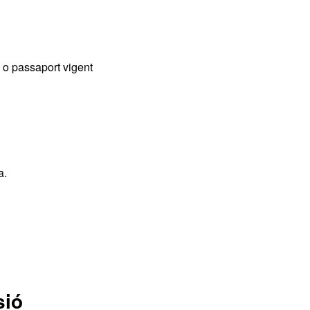
) o passaport vigent
a.
sió