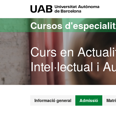
Ves al contingut principal
Ves a la navegació de la pàgina
UAB Uni
Cursos d'especiali
Curs en Actuali
Intel·lectual i 
Informació general
Admissió
Matr