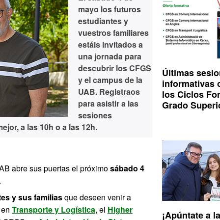
mayo
los futuros
estudiantes y
vuestros familiares
estáis invitados a
una jornada para
descubrir los CFGS
Últimas sesi
y el campus de la
informativas 
UAB.
Registraos
los Ciclos Fo
para asistir a las
Grado Superi
sesiones
mejor
, a las 10h o a las 12h
.
AB abre sus puertas el próximo
sábado 4
.
tes y sus familias
que deseen venir a
en
Transporte y Logística
, el
Higher
¡Apúntate a l