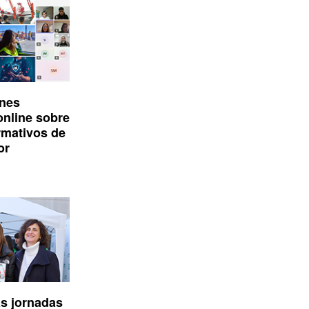
ones
online sobre
rmativos de
or
as jornadas