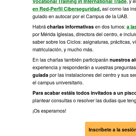
Vocational Training in International Trade
, y 
en Red-Perfil Ciberseguridad
,
así como
las in
guiado en autocar por el Campus de la UAB.
Habrá
charlas informativas
en dos turnos:
a la
por Mérida Iglesias, directora del centro, e incl
saber sobre los Ciclos: asignaturas, prácticas, 
matriculación, y mucho más.
En las charlas también participarán
nuestros a
experiencia y responderán a vuestras preguntas
guiada
por las instalaciones del centro y sus se
el campus universitario.
Para acabar estáis todos invitados a un pisc
plantear consultas o resolver las dudas que teng
¡Os esperamos!
Inscríbete a la sesió