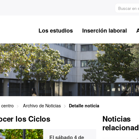
Buscar
en
el
web
Los estudios
Inserción laboral
 centro
Archivo de Noticias
Detalle noticia
ocer los Ciclos
Noticias
relaciona
El
sábado 4 de