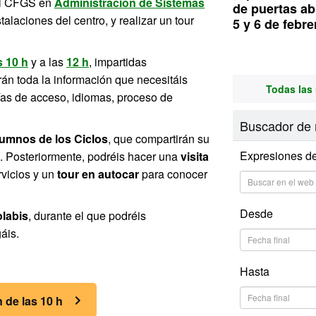
el CFGS en
Administración de Sistemas
de puertas abi
stalaciones del centro, y realizar un tour
5 y 6 de febre
s 10 h
y a las
12 h
, impartidas
uirán toda la información que necesitáis
Todas las 
vías de acceso, idiomas, proceso de
Buscador de 
lumnos de los Ciclos
, que compartirán su
Expresiones d
. Posteriormente, podréis hacer una
visita
rvicios y un
tour en autocar
para conocer
Desde
olabis
, durante el que podréis
áis.
Hasta
n de las 10 h