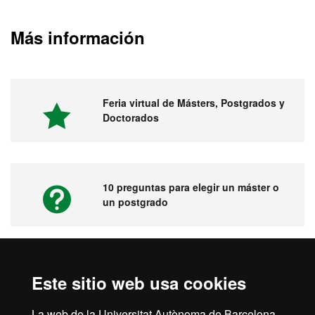
Más información
Feria virtual de Másters, Postgrados y
Doctorados
10 preguntas para elegir un máster o
un postgrado
Vídeos. Feria virtual de másters,
Este sitio web usa cookies
postgrados y doctorados
La web de la Universitat Autònoma de Barcelona