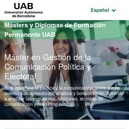
Acceso al contenido principal
Acceso a la navegación de la página
UAB Universitat Autònoma de Barcelona
Idioma seleccio
Español
Másters y Diplomas de Formación
Permanente UAB
Máster en Gestión de la
Comunicación Política y
Electoral
Si te apasiona la política y la comunicación, únete a esta
aventura de aprendizaje, análisis y conocimiento. Aprende
a analizar las estructuras, funciones, técnicas de
comunicación y marketing político