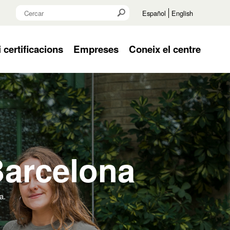
Cercar
Cercar
Cercar
Español
English
certificacions
Empreses
Coneix el centre
Barcelona
a.