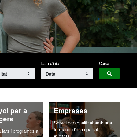
Data d'inici
Cerca
Cerca
ol per a
Empreses
gers
Servei personalitzat amb una
formació d’alta qualitat i
ulars i programes a
eficàcia