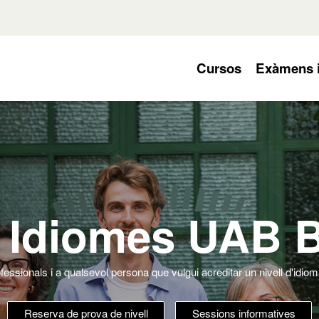
acio del site
null
Cursos
Exàmens i 
 Idiomes UAB 
fessionals i a qualsevol persona que vulgui acreditar un nivell d'idiom
Reserva de prova de nivell
Sessions informatives