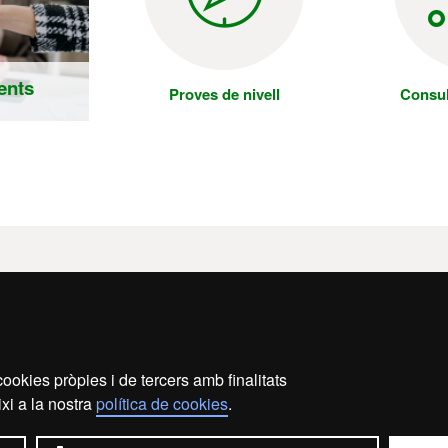
ients
Proves de nivell
Consul
 Idiomes BCN
iomes UAB Barcelona
satisfacció
a
ookies pròpies i de tercers amb finalitats
 nosaltres
xi a la nostra
política de cookies
.