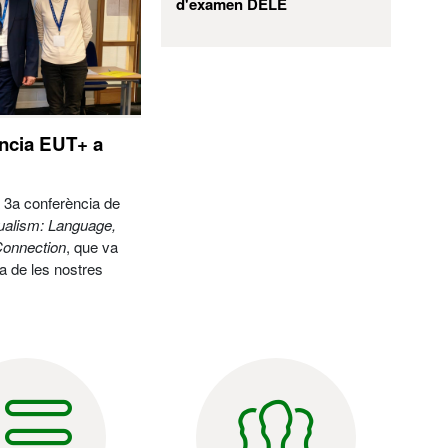
d'examen DELE
ència EUT+ a
la 3a conferència de
gualism: Language,
Connection
, que va
a de les nostres