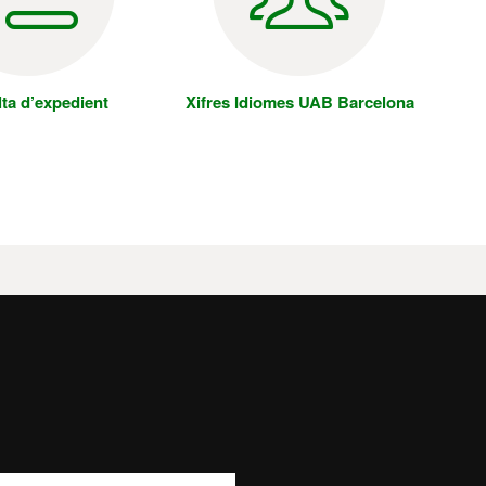
ta d’expedient
Xifres Idiomes UAB Barcelona
Idiomes UAB Barcelona
info.idiomes@uab.cat
+34 93 433 5060
C/ Sant Antoni Maria Claret, 171
08041 Barcelona