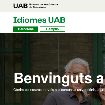
Vés al contingut principal
Accés directe a les seccions
Vés a la naveg
UAB Idiomes
Toggle navbar
Barcelona
Campus
Benvinguts a
Oferim els nostres serveis a la comunitat universitària, a pro