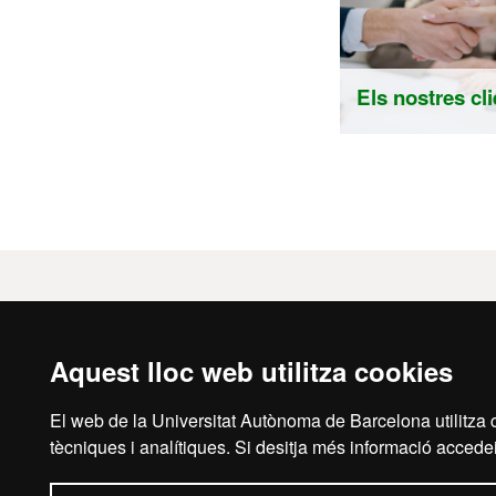
Els nostres cl
Serveis
Coneix UAB
In Company
L'equip d'Id
Exàmens a mida
Xifres
Aquest lloc web utilitza cookies
Altres serveis
Enquestes de 
Transparènci
El web de la Universitat Autònoma de Barcelona utilitza c
Contacta amb
tècniques i analítiques. Si desitja més informació accedei