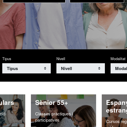
Titol
Tipus
Nivell
Modalitat
ulars
Sènior 55+
Espany
estran
ció
Classes pràctiques i
participatives
Cursos reg