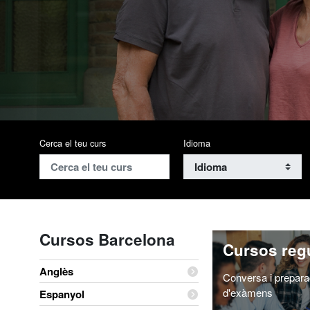
UABIdiomes-Home-Cercador-
Cerca el teu curs
Idioma
Cursos Barcelona
Cursos reg
Anglès
Conversa i prepara
d'exàmens
Espanyol