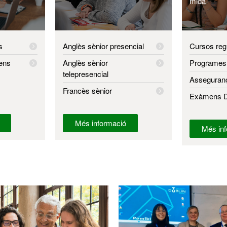
mida
s
Anglès sènior presencial
Cursos reg
ens
Anglès sènior
Programes
telepresencial
Asseguran
Francès sènior
Exàmens 
Més informació
Més inf