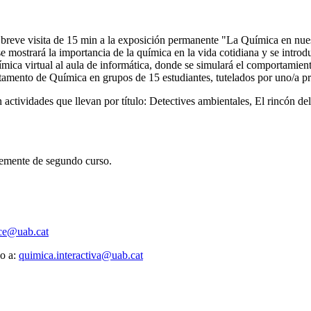
a breve visita de 15 min a la exposición permanente "La Química en nuest
 mostrará la importancia de la química en la vida cotidiana y se introdu
uímica virtual al aula de informática, donde se simulará el comportami
artamento de Química en grupos de 15 estudiantes, tutelados por uno/a pr
actividades que llevan por título: Detectives ambientales, El rincón d
temente de segundo curso.
ice@uab.cat
eo a:
quimica.interactiva@uab.cat