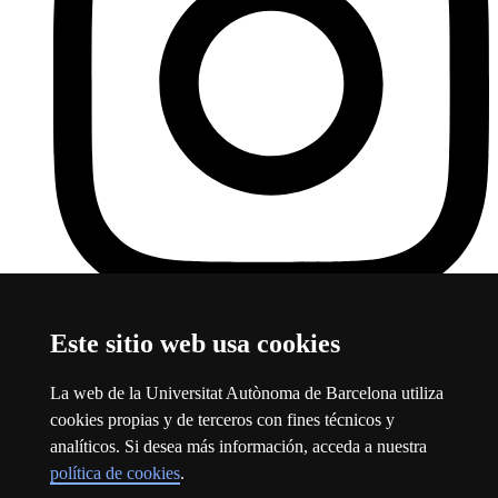
Instagram
Este enlace se abre en una nueva ventana
Este sitio web usa cookies
Sobre el web
La web de la Universitat Autònoma de Barcelona utiliza
Universitat Autònoma de Barcelona
cookies propias y de terceros con fines técnicos y
Aviso legal
Este enlace se abre en una nueva ventana
analíticos. Si desea más información, acceda a nuestra
Protección de datos
Este enlace se abre en una nueva ventana
política de cookies
.
Sobre el web
Este enlace se abre en una nueva ventana