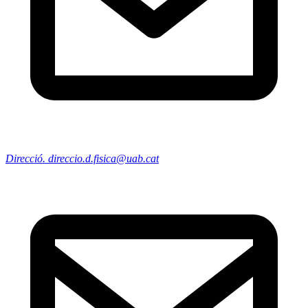
Direcció. direccio.d.fisica@uab.cat