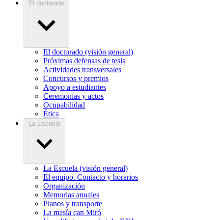
El doctorado
El doctorado (visión general)
Próximas defensas de tesis
Actividades transversales
Concursos y premios
Apoyo a estudiantes
Ceremonias y actos
Ocupabilidad
Ética
La Escuela
La Escuela (visión general)
El equipo. Contacto y horarios
Organización
Memorias anuales
Planos y transporte
La masía can Miró