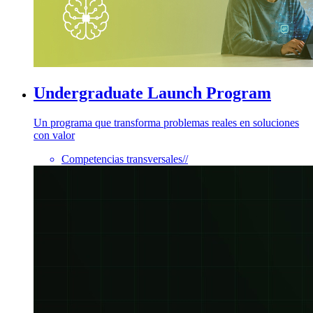
Undergraduate Launch Program
Un programa que transforma problemas reales en soluciones
con valor
Competencias transversales
//