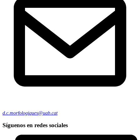
d.c.morfologiques@uab.cat
Síguenos en redes sociales