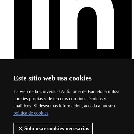
LinkedIn
Este enlace se abre en una nueva ventana
Este sitio web usa cookies
Sobre el web
La web de la Universitat Autònoma de Barcelona utiliza
Universitat Autònoma de Barcelona
cookies propias y de terceros con fines técnicos y
Aviso legal
Este enlace se abre en una nueva ventana
analíticos. Si desea más información, acceda a nuestra
Protección de datos
Este enlace se abre en una nueva ventana
política de cookies
.
Sobre el web
Este enlace se abre en una nueva ventana
Accesibilidad web
Este enlace se abre en una nueva ventana
Solo usar cookies necesarias
La UAB es una universidad joven, pública y puntera. Líder en los