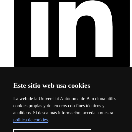
LinkedIn
Este enlace se abre en una nueva ventana
Este sitio web usa cookies
Sobre el web
La web de la Universitat Autònoma de Barcelona utiliza
Universitat Autònoma de Barcelona
cookies propias y de terceros con fines técnicos y
Aviso legal
Este enlace se abre en una nueva ventana
analíticos. Si desea más información, acceda a nuestra
Protección de datos
Este enlace se abre en una nueva ventana
política de cookies
.
Sobre el web
Este enlace se abre en una nueva ventana
Accesibilidad web
Este enlace se abre en una nueva ventana