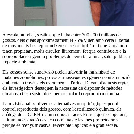
A escala mundial, s'estima que hi ha entre 700 i 900 milions de
gossos, dels quals aproximadament el 75% viuen amb certa llibertat
de moviments i es reprodueixen sense control. Tot i que la majoria
tenen propietari, molts circulen lliurement, fet que contribueix a la
sobrepoblació i genera problemes de benestar animal, salut pública i
impacte ambiental.
Els gossos sense supervisió poden afavorir la transmissió de
malalties zoonòtiques, provocar mossegades i generar contaminació
ambiental a través dels excrements i l'orina. Davant d'aquests reptes,
els investigadors destaquen la necessitat de disposar de mètodes
eficaços, ètics i sostenibles per controlar la reproducció canina.
La revisió analitza diverses alternatives no quirúrgiques per al
control reproductiu dels gossos, com l'esterilització química, els
anàlegs de la GnRH i la immunocastració. Entre aquestes opcions,
la immunocastració destaca com una de les més prometedores
perquè és menys invasiva, reversible i aplicable a gran escala.