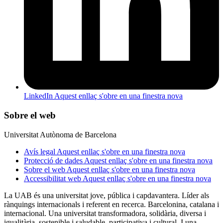
LinkedIn
Aquest enllaç s'obre en una finestra nova
Sobre el web
Universitat Autònoma de Barcelona
Avís legal
Aquest enllaç s'obre en una finestra nova
Protecció de dades
Aquest enllaç s'obre en una finestra nova
Sobre el web
Aquest enllaç s'obre en una finestra nova
Accessibilitat web
Aquest enllaç s'obre en una finestra nova
La UAB és una universitat jove, pública i capdavantera. Líder als
rànquings internacionals i referent en recerca. Barcelonina, catalana i
internacional. Una universitat transformadora, solidària, diversa i
igualitària, sostenible i saludable, participativa i cultural. I una