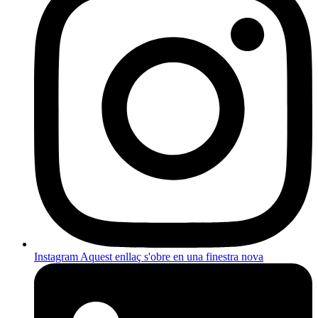
Instagram
Aquest enllaç s'obre en una finestra nova