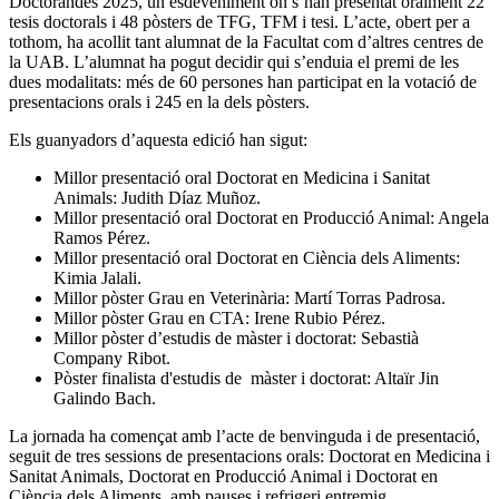
Doctorandes 2025, un esdeveniment on s’han presentat oralment 22
tesis doctorals i 48 pòsters de TFG, TFM i tesi. L’acte, obert per a
tothom, ha acollit tant alumnat de la Facultat com d’altres centres de
la UAB. L’alumnat ha pogut decidir qui s’enduia el premi de les
dues modalitats: més de 60 persones han participat en la votació de
presentacions orals i 245 en la dels pòsters.
Els guanyadors d’aquesta edició han sigut:
Millor presentació oral Doctorat en Medicina i Sanitat
Animals: Judith Díaz Muñoz.
Millor presentació oral Doctorat en Producció Animal: Angela
Ramos Pérez.
Millor presentació oral Doctorat en Ciència dels Aliments:
Kimia Jalali.
Millor pòster Grau en Veterinària: Martí Torras Padrosa.
Millor pòster Grau en CTA: Irene Rubio Pérez.
Millor pòster d’estudis de màster i doctorat: Sebastià
Company Ribot.
Pòster finalista d'estudis de màster i doctorat: Altaïr Jin
Galindo Bach.
La jornada ha començat amb l’acte de benvinguda i de presentació,
seguit de tres sessions de presentacions orals: Doctorat en Medicina i
Sanitat Animals, Doctorat en Producció Animal i Doctorat en
Ciència dels Aliments, amb pauses i refrigeri entremig.