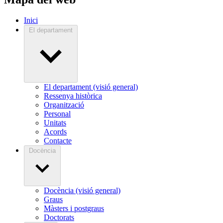
Inici
El departament
El departament (visió general)
Ressenya històrica
Organització
Personal
Unitats
Acords
Contacte
Docència
Docència (visió general)
Graus
Màsters i postgraus
Doctorats