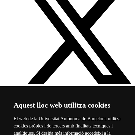
Twitter Facultat de Filosofia i Lletres
Aquest enllaç s'obre en
Aquest lloc web utilitza cookies
una finestra nova
Sobre el web
El web de la Universitat Autònoma de Barcelona utilitza
cookies pròpies i de tercers amb finalitats tècniques i
Universitat Autònoma de Barcelona
analítiques. Si desitja més informació accedeixi a la