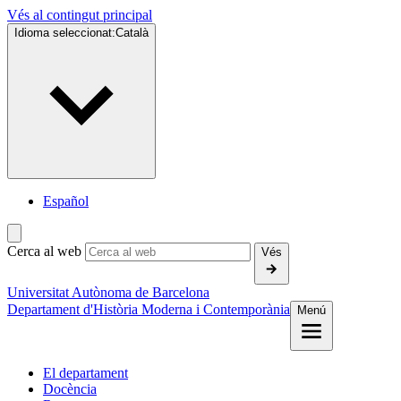
Vés al contingut principal
Idioma seleccionat:
Català
Español
Cerca al web
Vés
Universitat Autònoma de Barcelona
Departament d'Història Moderna i Contemporània
Menú
El departament
Docència