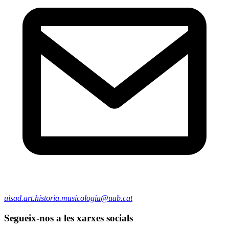
uisad.art.historia.musicologia@uab.cat
Segueix-nos a les xarxes socials