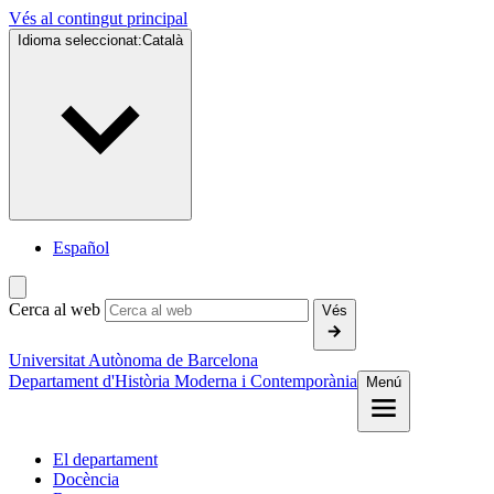
Vés al contingut principal
Idioma seleccionat:
Català
Español
Cerca al web
Vés
Universitat Autònoma de Barcelona
Departament d'Història Moderna i Contemporània
Menú
El departament
Docència