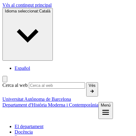
Vés al contingut principal
Idioma seleccionat:
Català
Español
Cerca al web
Vés
Universitat Autònoma de Barcelona
Departament d'Història Moderna i Contemporània
Menú
El departament
Docència