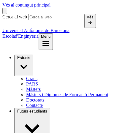
Vés al contingut principal
Cerca al web
Vés
Universitat Autònoma de Barcelona
Escola
d'Enginyeria
Menú
Estudis
Graus
PARS
Màsters
Màsters i Diplomes de Formació Permanent
Doctorats
Contacte
Futurs estudiants