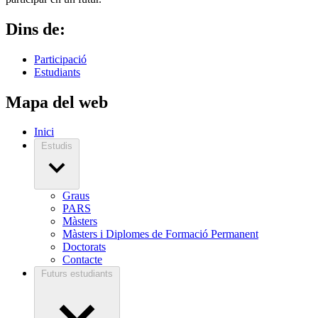
Dins de:
Participació
Estudiants
Mapa del web
Inici
Estudis
Graus
PARS
Màsters
Màsters i Diplomes de Formació Permanent
Doctorats
Contacte
Futurs estudiants