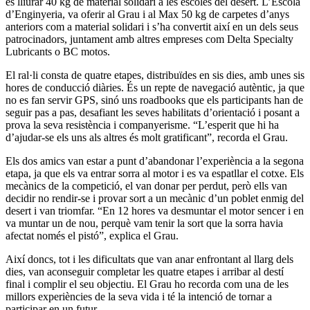
és lliurar 40 kg de material solidari a les escoles del desert. L’Escola
d’Enginyeria, va oferir al Grau i al Max 50 kg de carpetes d’anys
anteriors com a material solidari i s’ha convertit així en un dels seus
patrocinadors, juntament amb altres empreses com Delta Specialty
Lubricants o BC motos.
El ral·li consta de quatre etapes, distribuïdes en sis dies, amb unes sis
hores de conducció diàries. És un repte de navegació autèntic, ja que
no es fan servir GPS, sinó uns roadbooks que els participants han de
seguir pas a pas, desafiant les seves habilitats d’orientació i posant a
prova la seva resistència i companyerisme. “L’esperit que hi ha
d’ajudar-se els uns als altres és molt gratificant”, recorda el Grau.
Els dos amics van estar a punt d’abandonar l’experiència a la segona
etapa, ja que els va entrar sorra al motor i es va espatllar el cotxe. Els
mecànics de la competició, el van donar per perdut, però ells van
decidir no rendir-se i provar sort a un mecànic d’un poblet enmig del
desert i van triomfar. “En 12 hores va desmuntar el motor sencer i en
va muntar un de nou, perquè vam tenir la sort que la sorra havia
afectat només el pistó”, explica el Grau.
Així doncs, tot i les dificultats que van anar enfrontant al llarg dels
dies, van aconseguir completar les quatre etapes i arribar al destí
final i complir el seu objectiu. El Grau ho recorda com una de les
millors experiències de la seva vida i té la intenció de tornar a
participar en un futur.