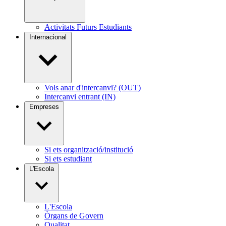
Activitats Futurs Estudiants
Internacional
Vols anar d'intercanvi? (OUT)
Intercanvi entrant (IN)
Empreses
Si ets organització/institució
Si ets estudiant
L'Escola
L'Escola
Òrgans de Govern
Qualitat