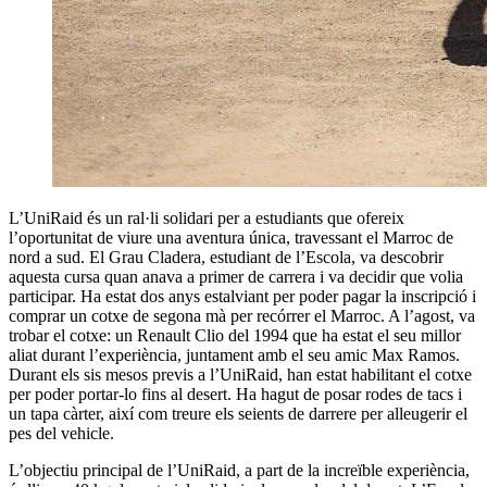
L’UniRaid és un ral·li solidari per a estudiants que ofereix
l’oportunitat de viure una aventura única, travessant el Marroc de
nord a sud. El Grau Cladera, estudiant de l’Escola, va descobrir
aquesta cursa quan anava a primer de carrera i va decidir que volia
participar. Ha estat dos anys estalviant per poder pagar la inscripció i
comprar un cotxe de segona mà per recórrer el Marroc. A l’agost, va
trobar el cotxe: un Renault Clio del 1994 que ha estat el seu millor
aliat durant l’experiència, juntament amb el seu amic Max Ramos.
Durant els sis mesos previs a l’UniRaid, han estat habilitant el cotxe
per poder portar-lo fins al desert. Ha hagut de posar rodes de tacs i
un tapa càrter, així com treure els seients de darrere per alleugerir el
pes del vehicle.
L’objectiu principal de l’UniRaid, a part de la increïble experiència,