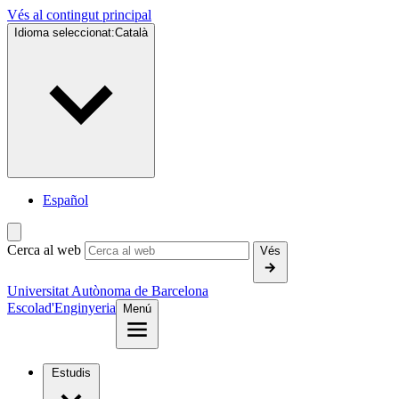
Vés al contingut principal
Idioma seleccionat:
Català
Español
Cerca al web
Vés
Universitat Autònoma de Barcelona
Escola
d'Enginyeria
Menú
Estudis