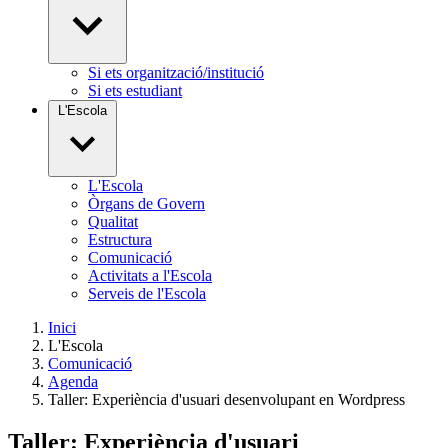
Si ets organització/institució
Si ets estudiant
L'Escola
L'Escola
Òrgans de Govern
Qualitat
Estructura
Comunicació
Activitats a l'Escola
Serveis de l'Escola
Inici
L'Escola
Comunicació
Agenda
Taller: Experiència d'usuari desenvolupant en Wordpress
Taller: Experiència d'usuari