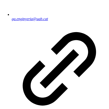
ga.enginyeria@uab.cat