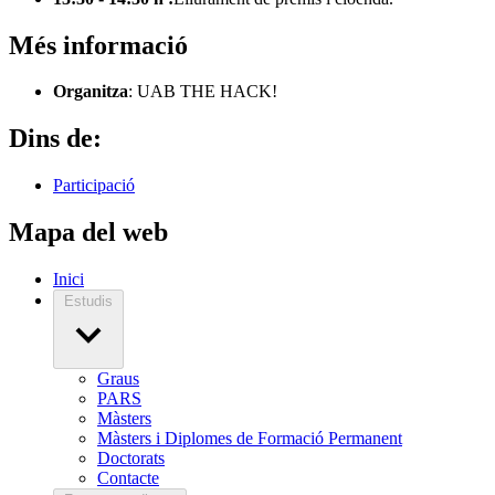
Més informació
Organitza
: UAB THE HACK!
Dins de:
Participació
Mapa del web
Inici
Estudis
Graus
PARS
Màsters
Màsters i Diplomes de Formació Permanent
Doctorats
Contacte