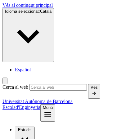
Vés al contingut principal
Idioma seleccionat:
Català
Español
Cerca al web
Vés
Universitat Autònoma de Barcelona
Escola
d'Enginyeria
Menú
Estudis