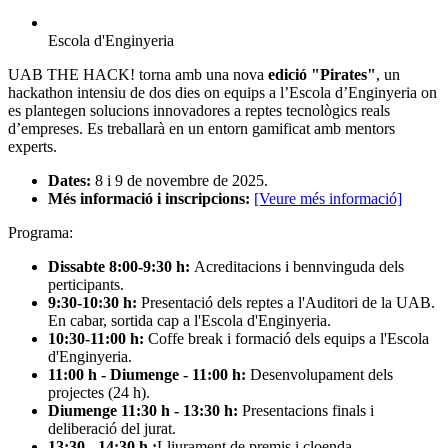
Escola d'Enginyeria
UAB THE HACK! torna amb una nova
e
dició "
Pirates"
, un
hackathon intensiu de dos dies on equips a l’Escola d’Enginyeria on
es plantegen solucions innovadores a reptes tecnològics reals
d’empreses. Es treballarà en un entorn gamificat amb mentors
experts.
Dates:
8 i 9 de novembre de 2025.
Més informació i inscripcions:
[Veure més informació]
Programa:
Dissabte 8:00-9:30 h:
Acreditacions i bennvinguda dels
perticipants.
9:30-10:30 h:
Presentació dels reptes a l'Auditori de la UAB.
En cabar, sortida cap a l'Escola d'Enginyeria.
10:30-11:00 h:
Coffe break i formació dels equips a l'Escola
d'Enginyeria.
11:00 h - Diumenge - 11:00 h:
Desenvolupament dels
projectes (24 h).
Diumenge 11:30 h - 13:30 h:
Presentacions finals i
deliberació del jurat.
13:30 - 14:30 h :
Lliurament de premis i cloenda.