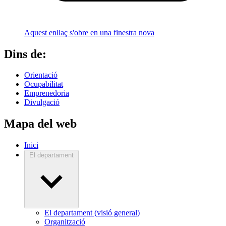
Aquest enllaç s'obre en una finestra nova
Dins de:
Orientació
Ocupabilitat
Emprenedoria
Divulgació
Mapa del web
Inici
El departament
El departament (visió general)
Organització