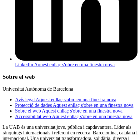
LinkedIn
Aquest enllaç s'obre en una finestra nova
Sobre el web
Universitat Autònoma de Barcelona
Avís legal
Aquest enllaç s'obre en una finestra nova
Protecció de dades
Aquest enllaç s'obre en una finestra nova
Sobre el web
Aquest enllaç s'obre en una finestra nova
Accessibilitat web
Aquest enllaç s'obre en una finestra nova
La UAB és una universitat jove, pública i capdavantera. Líder als
rànquings internacionals i referent en recerca. Barcelonina, catalana i
internacional. Una universitat transformadora, solidària, diversa i