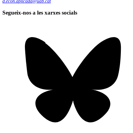
d.econ.aplicada@uab.cat
Segueix-nos a les xarxes socials