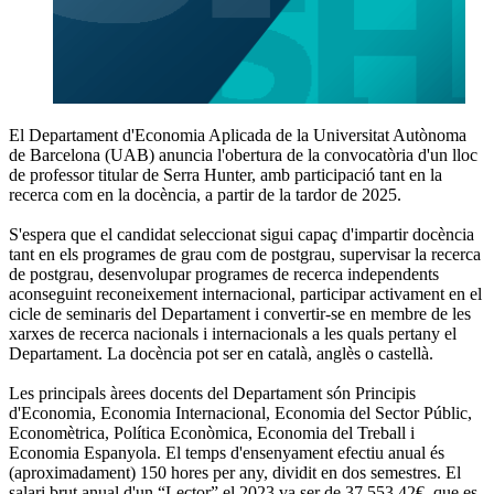
El Departament d'Economia Aplicada de la Universitat Autònoma
de Barcelona (UAB) anuncia l'obertura de la convocatòria d'un lloc
de professor titular de Serra Hunter, amb participació tant en la
recerca com en la docència, a partir de la tardor de 2025.
S'espera que el candidat seleccionat sigui capaç d'impartir docència
tant en els programes de grau com de postgrau, supervisar la recerca
de postgrau, desenvolupar programes de recerca independents
aconseguint reconeixement internacional, participar activament en el
cicle de seminaris del Departament i convertir-se en membre de les
xarxes de recerca nacionals i internacionals a les quals pertany el
Departament. La docència pot ser en català, anglès o castellà.
Les principals àrees docents del Departament són Principis
d'Economia, Economia Internacional, Economia del Sector Públic,
Economètrica, Política Econòmica, Economia del Treball i
Economia Espanyola. El temps d'ensenyament efectiu anual és
(aproximadament) 150 hores per any, dividit en dos semestres. El
salari brut anual d'un “Lector” el 2023 va ser de 37.553,42€, que es