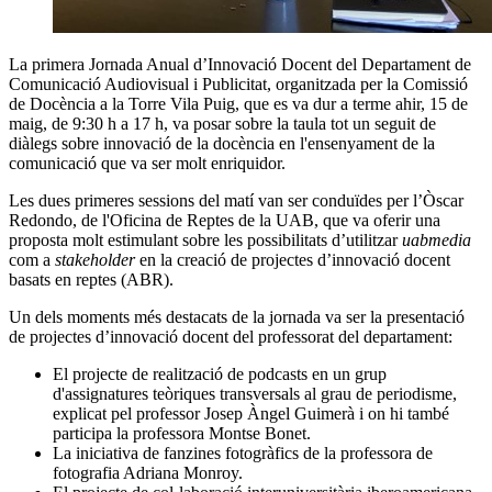
La primera Jornada Anual d’Innovació Docent del Departament de
Comunicació Audiovisual i Publicitat, organitzada per la Comissió
de Docència a la Torre Vila Puig, que es va dur a terme ahir, 15 de
maig, de 9:30 h a 17 h, va posar sobre la taula tot un seguit de
diàlegs sobre innovació de la docència en l'ensenyament de la
comunicació que va ser molt enriquidor.
Les dues primeres sessions del matí van ser conduïdes per l’Òscar
Redondo, de l'Oficina de Reptes de la UAB, que va oferir una
proposta molt estimulant sobre les possibilitats d’utilitzar
uabmedia
com a
stakeholder
en la creació de projectes d’innovació docent
basats en reptes (ABR).
Un dels moments més destacats de la jornada va ser la presentació
de projectes d’innovació docent del professorat del departament:
El projecte de realització de podcasts en un grup
d'assignatures teòriques transversals al grau de periodisme,
explicat pel professor Josep Àngel Guimerà i on hi també
participa la professora Montse Bonet.
La iniciativa de fanzines fotogràfics de la professora de
fotografia Adriana Monroy.