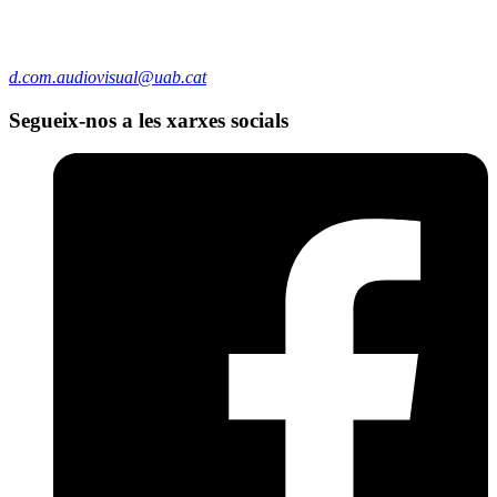
d.com.audiovisual@uab.cat
Segueix-nos a les xarxes socials