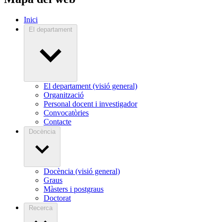
Inici
El departament
El departament (visió general)
Organització
Personal docent i investigador
Convocatòries
Contacte
Docència
Docència (visió general)
Graus
Màsters i postgraus
Doctorat
Recerca