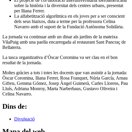
El projecte de col·laboració interuniversitària iberoamericana
sobre la història i la diversitat dels centres urbans, presentat
per Iliana Ferrer.
La alfabetització algorítmica en els joves per a ser conscient
dels seus biaixos, duta a terme per la professora Celina
Navarro amb el suport de la Fundació Autònoma Solidària.
La jornada va continuar amb un dinar als jardins de la mateixa
VilaPuig amb una paella encarregada al restaurant Sant Pancraç de
Bellaterra.
La tasca organitzativa d’Òscar Coromina va ser clau en el bon
resultat de la jornada.
Moltes gràcies a tots i totes les docents que van assistir a la jornada:
Òscar Coromina, Iliana Ferrer, Rosa Franquet, Núria García, Arnau
Gifreu, Gemma Gómez, Josep Àngel Guimerà, Carles Llorens, Pau
Lluís, Adriana Monroy, Marta Narberhaus, Gustavo Oliveira i
Celina Navarro.
Dins de:
Divulgació
Mapa del web