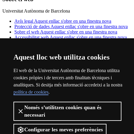
Universitat Autònoma de Barcelona
Avís legal
Aquest enllaç s'obre en una finestra nova
Protecció de dades
Aquest enllaç s'obre en una finestra nova
Sobre el web
Aquest enllaç s'obre en una finestra nova
Accessibilitat web
Aquest enllaç s'obre en una finestra nova
La UAB és una universitat jove, pública i capdavantera. Líder als
rànquings internacionals i referent en recerca. Barcelonina, catalana i
Aquest lloc web utilitza cookies
internacional. Una universitat transformadora, solidària, diversa i
igualitària, sostenible i saludable, participativa i cultural. I una
universitat de campus, amb les facultats i les escoles, els instituts de
El web de la Universitat Autònoma de Barcelona utilitza
recerca i els serveis en un entorn natural on viure experiències
cookies pròpies i de tercers amb finalitats tècniques i
úniques.
analítiques. Si desitja més informació accedeixi a la nostra
© 2026 Universitat Autònoma de Barcelona
política de cookies
.
Només s’utilitzen cookies quan és
necessari
Configurar les meves preferències