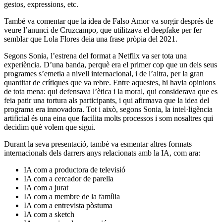
gestos, expressions, etc.
També va comentar que la idea de Falso Amor va sorgir després de
veure l’anunci de Cruzcampo, que utilitzava el deepfake per fer
semblar que Lola Flores deia una frase pròpia del 2021.
Segons Sonia, l’estrena del format a Netflix va ser tota una
experiència. D’una banda, perquè era el primer cop que un dels seus
programes s’emetia a nivell internacional, i de l’altra, per la gran
quantitat de crítiques que va rebre. Entre aquestes, hi havia opinions
de tota mena: qui defensava l’ètica i la moral, qui considerava que es
feia patir una tortura als participants, i qui afirmava que la idea del
programa era innovadora. Tot i això, segons Sonia, la intel·ligència
artificial és una eina que facilita molts processos i som nosaltres qui
decidim què volem que sigui.
Durant la seva presentació, també va esmentar altres formats
internacionals dels darrers anys relacionats amb la IA, com ara:
IA com a productora de televisió
IA com a cercador de parella
IA com a jurat
IA com a membre de la família
IA com a entrevista pòstuma
IA com a sketch