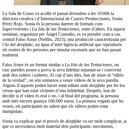
La Sala de Graus va acollir el passat divendres a les 10:00h la
directora creativa i d’Internacional de Cuarzo Producciones, Sonia
Pérez Rojo. Sonia és la persona darrere de formats com
Supervivientes
i
La Isla de las Tentaciones
, entre d’altres. En aquest
seminari, organitzat per Àngel Custodio, es va prendre com a cas
central Falso Amor (Netflix, 2023), una producció caracteritzada per
l’ús del
deepfake
, un tipus d’intel·ligència artificial que reprodueix
els rostres de les persones per simular escenaris que no han passat
realment.
Falso Amor és un format similar a
La Isla de las Tentaciones
, on
cinc parelles posen a prova la seva fidelitat separant-se i convivint
amb deu solters i solteres. Al cap d’uns dies, han de seure al “sillón
de la verdad”, on són sotmesos a veure vídeos de la seva parella.
Alguns d’aquests poden haver estat editats amb
deepfake
per fer-los
creure que han estat víctimes d’una infidelitat. Després, han de
decidir si el vídeo és real o no, i al final del programa, la persona
amb més encerts guanya 100.000 euros. La primera vegada que ho
veuen, els participants no saben que els vídeos poden estar
manipulats.
Sonia va explicar que el procés de
deepfake
va ser molt complicat, ja
que es necessitava molt material dels participants: moviments,