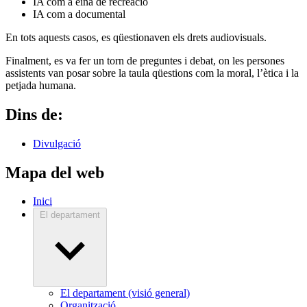
IA com a eina de recreació
IA com a documental
En tots aquests casos, es qüestionaven els drets audiovisuals.
Finalment, es va fer un torn de preguntes i debat, on les persones
assistents van posar sobre la taula qüestions com la moral, l’ètica i la
petjada humana.
Dins de:
Divulgació
Mapa del web
Inici
El departament
El departament (visió general)
Organització