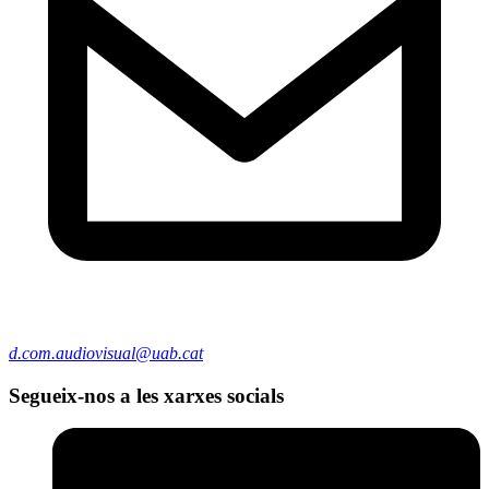
d.com.audiovisual@uab.cat
Segueix-nos a les xarxes socials