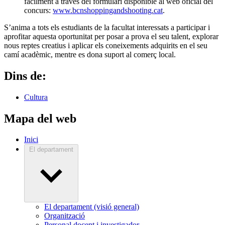
fàcilment a través del formulari disponible al web oficial del
concurs:
www.bcnshoppingandshooting.cat
.
S’anima a tots els estudiants de la facultat interessats a participar i
aprofitar aquesta oportunitat per posar a prova el seu talent, explorar
nous reptes creatius i aplicar els coneixements adquirits en el seu
camí acadèmic, mentre es dona suport al comerç local.
Dins de:
Cultura
Mapa del web
Inici
El departament
El departament (visió general)
Organització
Personal docent i investigador