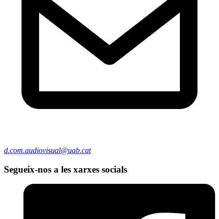
d.com.audiovisual@uab.cat
Segueix-nos a les xarxes socials