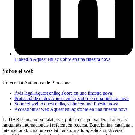
LinkedIn
Aquest enllaç s'obre en una finestra nova
Sobre el web
Universitat Autònoma de Barcelona
Avís legal
Aquest enllaç s'obre en una finestra nova
Protecció de dades
Aquest enllaç s'obre en una finestra nova
Sobre el web
Aquest enllaç s'obre en una finestra nova
Accessibilitat web
Aquest enllaç s'obre en una finestra nova
La UAB és una universitat jove, pública i capdavantera. Líder als
rànquings internacionals i referent en recerca. Barcelonina, catalana i
internacional. Una universitat transformadora, solidària, diversa i