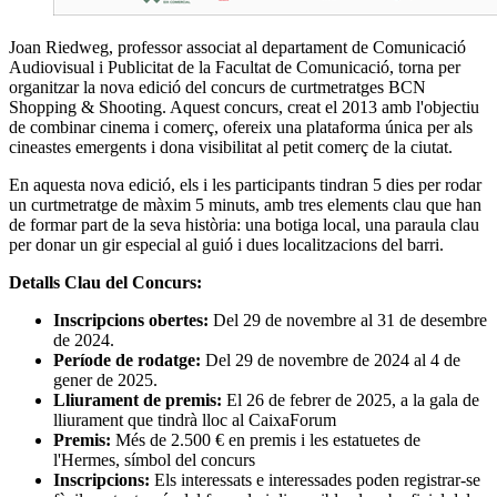
Joan Riedweg, professor associat al departament de Comunicació
Audiovisual i Publicitat de la Facultat de Comunicació, torna per
organitzar la nova edició del concurs de curtmetratges BCN
Shopping & Shooting. Aquest concurs, creat el 2013 amb l'objectiu
de combinar cinema i comerç, ofereix una plataforma única per als
cineastes emergents i dona visibilitat al petit comerç de la ciutat.
En aquesta nova edició, els i les participants tindran 5 dies per rodar
un curtmetratge de màxim 5 minuts, amb tres elements clau que han
de formar part de la seva història: una botiga local, una paraula clau
per donar un gir especial al guió i dues localitzacions del barri.
Detalls Clau del Concurs:
Inscripcions obertes:
Del 29 de novembre al 31 de desembre
de 2024.
Període de rodatge:
Del 29 de novembre de 2024 al 4 de
gener de 2025.
Lliurament de premis:
El 26 de febrer de 2025, a la gala de
lliurament que tindrà lloc al CaixaForum
Premis:
Més de 2.500 € en premis i les estatuetes de
l'Hermes, símbol del concurs
Inscripcions:
Els interessats e interessades poden registrar-se