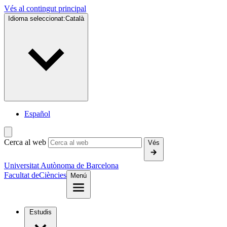
Vés al contingut principal
Idioma seleccionat:
Català
Español
Cerca al web
Vés
Universitat Autònoma de Barcelona
Facultat de
Ciències
Menú
Estudis