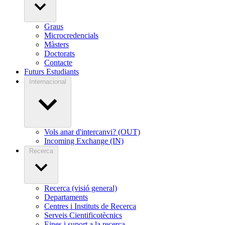
Graus
Microcredencials
Màsters
Doctorats
Contacte
Futurs Estudiants
Internacional
Vols anar d'intercanvi? (OUT)
Incoming Exchange (IN)
Recerca
Recerca (visió general)
Departaments
Centres i Instituts de Recerca
Serveis Cientificotècnics
Eines i suport a la recerca