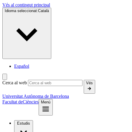
Vés al contingut principal
Idioma seleccionat:
Català
Español
Cerca al web
Vés
Universitat Autònoma de Barcelona
Facultat de
Ciències
Menú
Estudis