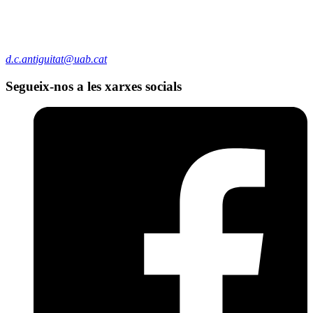
d.c.antiguitat@uab.cat
Segueix-nos a les xarxes socials