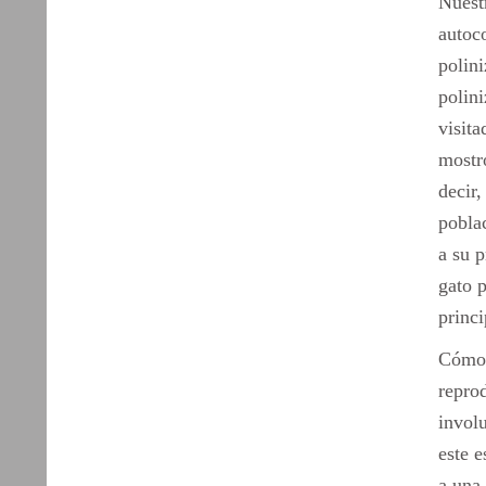
Nuest
autoco
polini
polin
visit
mostró
decir
poblac
a su p
gato p
princ
Cómo 
repro
invol
este e
a una 