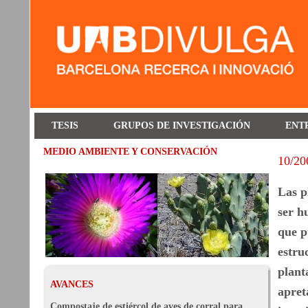
TESIS
GRUPOS DE INVESTIGACIÓN
ENT
MEDIO AMBIENTE Y CONSERVACIÓN
10/20
Las p
ser h
que p
estru
plant
AVANCES
apret
Compostaje de estiércol de aves de corral para