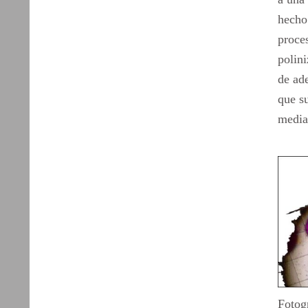
hecho 
proce
polin
de ad
que s
media
Fotog