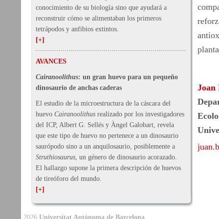
compa
conocimiento de su biología sino que ayudará a
reconstruir cómo se alimentaban los primeros
refor
tetrápodos y anfibios extintos.
antiox
[+]
planta
AVANCES
Cairanoolithus
: un gran huevo para un pequeño
Joan 
dinosaurio de anchas caderas
Depar
El estudio de la microestructura de la cáscara del
huevo
Cairanoolithus
realizado por los investigadores
Ecolo
del ICP, Albert G. Sellés y Àngel Galobart, revela
Unive
que este tipo de huevo no pertenece a un dinosaurio
juan.
saurópodo sino a un anquilosaurio, posiblemente a
Struthiosaurus
, un género de dinosaurio acorazado.
El hallazgo supone la primera descripción de huevos
de tireóforo del mundo.
[+]
2026
Universitat Autònoma de Barcelona