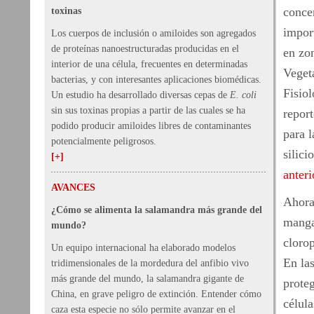
conce
toxinas
import
Los cuerpos de inclusión o amiloides son agregados
de proteínas nanoestructuradas producidas en el
en zon
interior de una célula, frecuentes en determinadas
Veget
bacterias, y con interesantes aplicaciones biomédicas.
Fisio
Un estudio ha desarrollado diversas cepas de
E. coli
sin sus toxinas propias a partir de las cuales se ha
repor
podido producir amiloides libres de contaminantes
para l
potencialmente peligrosos.
silici
[+]
anteri
AVANCES
Ahora
¿Cómo se alimenta la salamandra más grande del
manga
mundo?
clorop
Un equipo internacional ha elaborado modelos
En las
tridimensionales de la mordedura del anfibio vivo
más grande del mundo, la salamandra gigante de
proteg
China, en grave peligro de extinción. Entender cómo
célul
caza esta especie no sólo permite avanzar en el