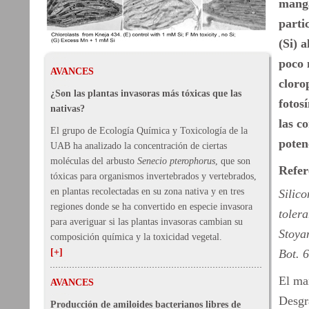
manga
partic
(Si) 
poco 
AVANCES
cloro
¿Son las plantas invasoras más tóxicas que las
fotosí
nativas?
las c
El grupo de Ecología Química y Toxicología de la
poten
UAB ha analizado la concentración de ciertas
moléculas del arbusto
Senecio pterophorus
, que son
Refer
tóxicas para organismos invertebrados y vertebrados,
en plantas recolectadas en su zona nativa y en tres
Silic
regiones donde se ha convertido en especie invasora
tolera
para averiguar si las plantas invasoras cambian su
Stoya
composición química y la toxicidad vegetal.
[+]
Bot. 
El ma
AVANCES
Desgr
Producción de amiloides bacterianos libres de