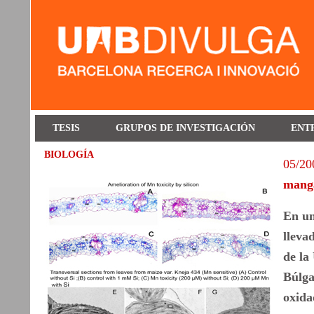
TESIS
GRUPOS DE INVESTIGACIÓN
ENT
BIOLOGÍA
05/20
mang
En un
lleva
de la
Búlga
oxida