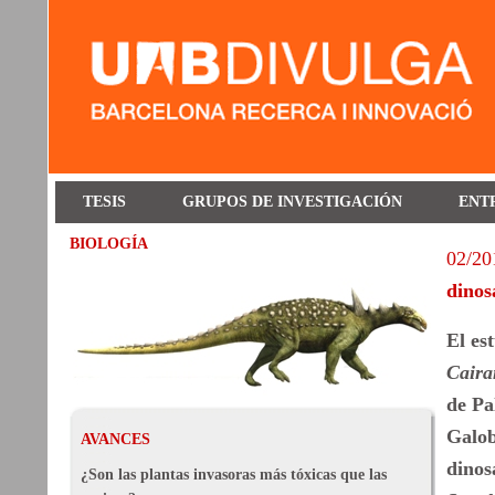
TESIS
GRUPOS DE INVESTIGACIÓN
ENT
BIOLOGÍA
02/20
dinos
El es
Caira
de Pa
Galob
AVANCES
dinos
¿Son las plantas invasoras más tóxicas que las