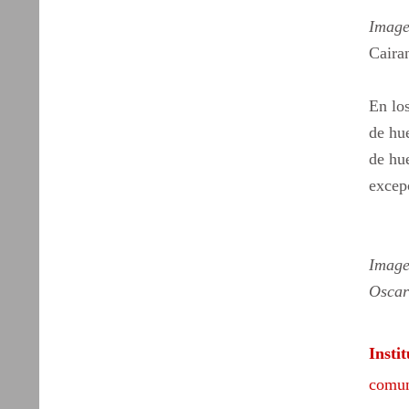
Image
Caira
En los
de hue
de hue
excep
Image
Oscar
Insti
comun