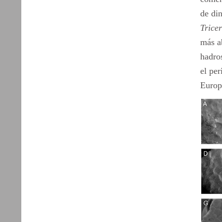
de di
Trice
más a
hadros
el pe
Europ