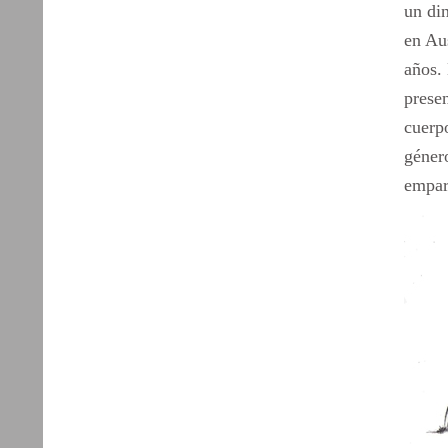
un di
en Au
años.
prese
cuerpo
género
empar