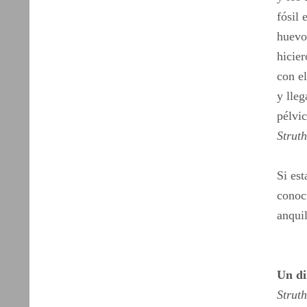
fósil 
huevos
hicie
con e
y lleg
pélvi
Strut
Si est
conoci
anquil
Un di
Strut