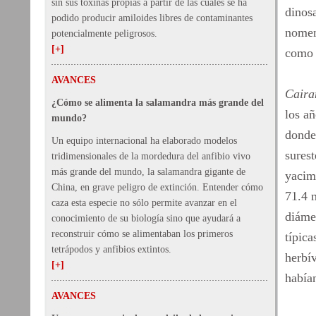
sin sus toxinas propias a partir de las cuales se ha
dinosa
podido producir amiloides libres de contaminantes
nomenc
potencialmente peligrosos.
[+]
como 
AVANCES
Caira
¿Cómo se alimenta la salamandra más grande del
los a
mundo?
donde
Un equipo internacional ha elaborado modelos
surest
tridimensionales de la mordedura del anfibio vivo
más grande del mundo, la salamandra gigante de
yacim
China, en grave peligro de extinción. Entender cómo
71.4 
caza esta especie no sólo permite avanzar en el
diámet
conocimiento de su biología sino que ayudará a
reconstruir cómo se alimentaban los primeros
típica
tetrápodos y anfibios extintos.
herbív
[+]
había
AVANCES