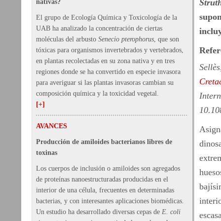
Strut
nativas?
supon
El grupo de Ecología Química y Toxicología de la
UAB ha analizado la concentración de ciertas
inclu
moléculas del arbusto
Senecio pterophorus
, que son
Refer
tóxicas para organismos invertebrados y vertebrados,
en plantas recolectadas en su zona nativa y en tres
Sellès
regiones donde se ha convertido en especie invasora
Creta
para averiguar si las plantas invasoras cambian su
composición química y la toxicidad vegetal.
Inter
[+]
10.10
AVANCES
Asign
Producción de amiloides bacterianos libres de
dinos
toxinas
extre
Los cuerpos de inclusión o amiloides son agregados
hueso
de proteínas nanoestructuradas producidas en el
bajís
interior de una célula, frecuentes en determinadas
interi
bacterias, y con interesantes aplicaciones biomédicas.
Un estudio ha desarrollado diversas cepas de
E. coli
escas