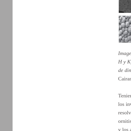
Imagen
H y K)
de di
Caira
Tenien
los in
resol
ornit
y los 