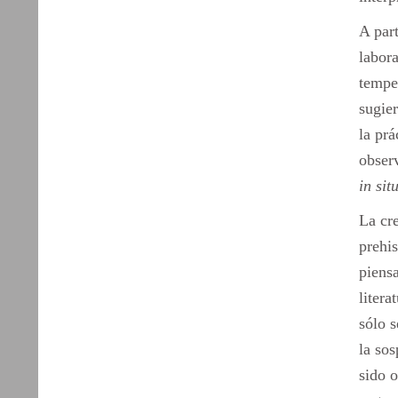
A par
labora
tempe
sugie
la prá
obser
in sit
La cre
prehis
piensa
litera
sólo 
la sos
sido o