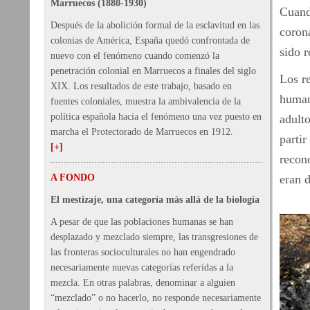
Marruecos (1880-1930)
Cuand
Después de la abolición formal de la esclavitud en las
coron
colonias de América, España quedó confrontada de
sido r
nuevo con el fenómeno cuando comenzó la
penetración colonial en Marruecos a finales del siglo
Los r
XIX. Los resultados de este trabajo, basado en
human
fuentes coloniales, muestra la ambivalencia de la
política española hacia el fenómeno una vez puesto en
adulto
marcha el Protectorado de Marruecos en 1912.
partir
[+]
recon
A FONDO
eran 
El mestizaje, una categoría más allá de la biología
A pesar de que las poblaciones humanas se han
desplazado y mezclado siempre, las transgresiones de
las fronteras socioculturales no han engendrado
necesariamente nuevas categorías referidas a la
mezcla. En otras palabras, denominar a alguien
“mezclado” o no hacerlo, no responde necesariamente