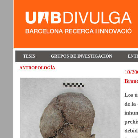
TESIS
GRUPOS DE INVESTIGACIÓN
ENT
ANTROPOLOGÍA
10/20
Bron
Los ú
de la
inhum
prehi
debid