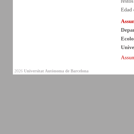
resto
Edad 
Assu
Depar
Ecolo
Unive
Assum
2026
Universitat Autònoma de Barcelona