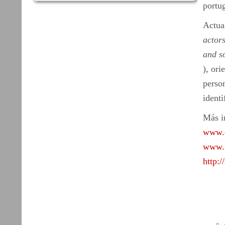
portug
Actua
actors
and so
), ori
person
identi
Más i
www.e
www.r
http:/