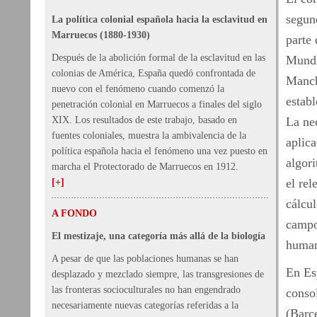
segun
La política colonial española hacia la esclavitud en
Marruecos (1880-1930)
parte
Después de la abolición formal de la esclavitud en las
Mundi
colonias de América, España quedó confrontada de
Manche
nuevo con el fenómeno cuando comenzó la
establ
penetración colonial en Marruecos a finales del siglo
XIX. Los resultados de este trabajo, basado en
La nec
fuentes coloniales, muestra la ambivalencia de la
aplica
política española hacia el fenómeno una vez puesto en
algor
marcha el Protectorado de Marruecos en 1912.
el rel
[+]
cálcul
A FONDO
campo 
El mestizaje, una categoría más allá de la biología
humani
A pesar de que las poblaciones humanas se han
En Es
desplazado y mezclado siempre, las transgresiones de
las fronteras socioculturales no han engendrado
consol
necesariamente nuevas categorías referidas a la
(Barc