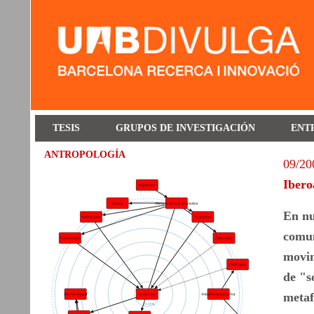
TESIS
GRUPOS DE INVESTIGACIÓN
ENT
ANTROPOLOGÍA
09/20
Ibero
En nu
comun
movim
de "s
metaf