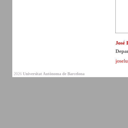
José 
Depar
josel
2026
Universitat Autònoma de Barcelona