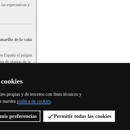
 las expectativas y
amarillo de la caña
en España el pulgón
nta de plantas de la
stigadores que la
un mapa de la
 cookies
uropa y evaluar su
ía afectar a los
oz o maíz, por
es propias y de terceros con fines técnicos y
 a nuestra
política de cookies
.
mis preferencias
Permitir todas las cookies
elona