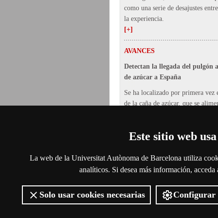
como una serie de desajustes entre
la experiencia.
[+]
AVANCES
Detectan la llegada del pulgón 
de azúcar a España
Se ha localizado por primera vez 
de la caña de azúcar, que se alime
familia de las gramíneas. Los inve
han detectado recomiendan crear 
Este sitio web usa
distribución de esta especie en E
potencialidad como plaga que podr
extensos cultivos europeos de arr
La web de la Universitat Autònoma de Barcelona utiliza cooki
ejemplo.
analíticos. Si desea más información, acceda
[+]
Solo usar cookies necesarias
Configurar 
2026
Universitat Autònoma de Barc