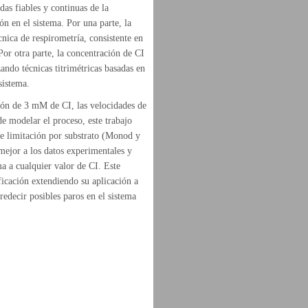
das fiables y continuas de la
ón en el sistema. Por una parte, la
écnica de respirometría, consistente en
or otra parte, la concentración de CI
ando técnicas titrimétricas basadas en
sistema.
ción de 3 mM de CI, las velocidades de
e modelar el proceso, este trabajo
de limitación por substrato (Monod y
mejor a los datos experimentales y
ma a cualquier valor de CI. Este
ficación extendiendo su aplicación a
redecir posibles paros en el sistema