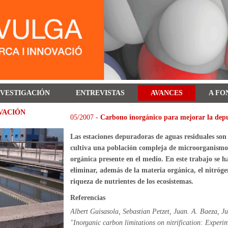
NVESTIGACIÓN
ENTREVISTAS
AVANCES
A FO
VACIÓN
05/2007 -
Carbono inorgánico para mejorar la depu
Las estaciones depuradoras de aguas residuales son 
cultiva una población compleja de microorganismo
orgánica presente en el medio. En este trabajo se h
eliminar, además de la materia orgánica, el nitrógen
riqueza de nutrientes de los ecosistemas.
Referencias
Albert Guisasola, Sebastian Petzet, Juan. A. Baeza, Ju
"Inorganic carbon limitations on nitrification: Experi