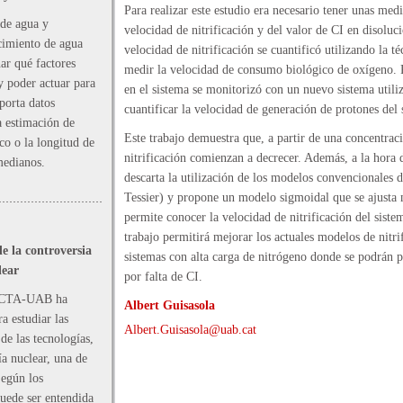
Para realizar este estudio era necesario tener unas medi
de agua y
velocidad de nitrificación y del valor de CI en disoluci
ecimiento de agua
velocidad de nitrificación se cuantificó utilizando la t
ar qué factores
medir la velocidad de consumo biológico de oxígeno. P
y poder actuar para
en el sistema se monitorizó con un nuevo sistema utiliz
aporta datos
cuantificar la velocidad de generación de protones del 
a estimación de
Este trabajo demuestra que, a partir de una concentra
co o la longitud de
nitrificación comienzan a decrecer. Además, a la hora d
medianos.
descarta la utilización de los modelos convencionales 
Tessier) y propone un modelo sigmoidal que se ajusta 
permite conocer la velocidad de nitrificación del siste
trabajo permitirá mejorar los actuales modelos de nitri
e la controversia
sistemas con alta carga de nitrógeno donde se podrán p
lear
por falta de CI.
l ICTA-UAB ha
Albert Guisasola
a estudiar las
Albert.Guisasola@uab.cat
de las tecnologías,
ía nuclear, una de
Según los
puede ser entendida