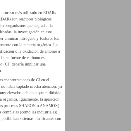
el proceso más utilizado en EDARs
 EDARs son reactores biológicos
microorganismos que degradan la
écadas, la investigación en este
r eliminar nitrógeno y fósforo, los
eamente con la materia orgánica. La
ificación o la oxidación de amonio a
ecir, su fuente de carbono es
co (CI) debería implicar una
n.
jas concentraciones de CI en el
o no había captado mucha atención, ya
muy elevados debido a que el dióxido
a orgánica. Igualmente, la aparición
omo los procesos SHARON o ANAMOX)
ás complejas (como las industriales)
osibilitan sistemas nitrificantes con