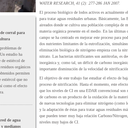
WATER RESEARCH, 41 (2): 277-286 JAN 2007.
El proceso biológico de lodos activos es actualmente 
para tratar aguas residuales urbanas. Básicamente, las
aireados donde se cultiva una población compleja de 
materia orgánica presente en el medio. En las últimas d
 de corral para
campo se ha centrado en mejorar este proceso para pode
ultura
dos nutrientes limitantes de la eutrofización, simultán
 problemas de
eliminación biológica de nitrógeno empieza con la nitr
Un estudio ha
nitrato. Las bacterias nitrificantes son autótrofas, es d
 de estiércol de
inorgánica y, como tal, un déficit de carbono inorgáni
 residuos orgánicos
importante disminución de la velocidad de nitrificació
obtenidos permiten
El objetivo de este trabajo fue estudiar el efecto de ba
 estiércol que no
proceso de nitrificación. Hasta el momento, este efect
sí como el efecto
que los niveles de CI en una EDAR convencional son 
ra.
de carbono es un producto de la oxidación de la materi
de nuevas tecnologías para eliminar nitrógeno (c
y la adaptación de éstas para tratar aguas residuales m
que pueden tener muy baja relación Carbono/Nitrogen, p
 red de agua
niveles muy bajos de CI.
s y medianos