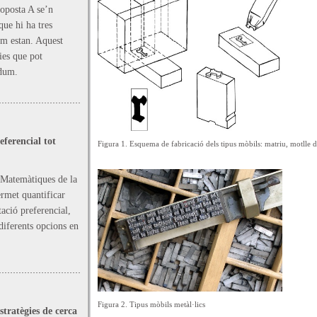
roposta A se’n
que hi ha tres
om estan. Aquest
cies que pot
ndum.
ferencial tot
Figura 1.
Esquema de fabricació dels tipus mòbils: matriu, motlle de
 Matemàtiques de la
rmet quantificar
ació preferencial,
 diferents opcions en
Figura 2. Tipus mòbils metàl·lics
stratègies de cerca