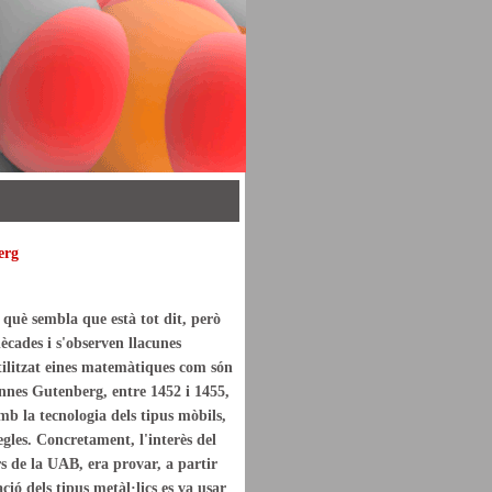
erg
 què sembla que està tot dit, però
dècades i s'observen llacunes
tilitzat eines matemàtiques com són
hannes Gutenberg, entre 1452 i 1455,
amb la tecnologia dels tipus mòbils,
gles. Concretament, l'interès del
s de la UAB, era provar, a partir
ció dels tipus metàl·lics es va usar