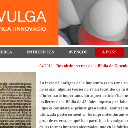
CERCA
ENTREVISTES
AVENÇOS
A FONS
04/2012 -
Descobrint secrets de la Bíblia de Gutenb
La invenció i orígens de la impremta és un tema en
no és així: algunes teories no s'han tocat des de fa 
d'informació importants. En aquest article s'han u
les lletres de la Bíblia de 42 línies impresa per Jo
i que es considera el primer gran treball realitzat 
utilitzada posteriorment en les impremtes durant se
grup de recerca, en què han participat investigador
de les formes impreses observades, que en la fabrica