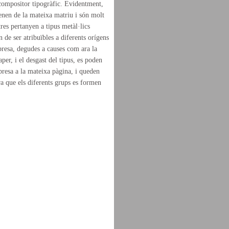
 compositor tipogràfic. Evidentment,
venen de la mateixa matriu i són molt
tres pertanyen a tipus metàl·lics
 de ser atribuïbles a diferents orígens
mpresa, degudes a causes com ara la
aper, i el desgast del tipus, es poden
mpresa a la mateixa pàgina, i queden
a que els diferents grups es formen