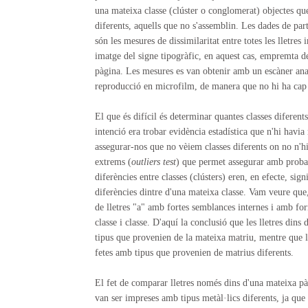
una mateixa classe (clúster o conglomerat) objectes que 
diferents, aquells que no s'assemblin. Les dades de parti
són les mesures de dissimilaritat entre totes les lletres
imatge del signe tipogràfic, en aquest cas, empremta d
pàgina. Les mesures es van obtenir amb un escàner anal
reproducció en microfilm, de manera que no hi ha cap p
El que és difícil és determinar quantes classes diferent
intenció era trobar evidència estadística que n'hi havia
assegurar-nos que no vèiem classes diferents on no n'hi
extrems (
outliers test
) que permet assegurar amb probabi
diferències entre classes (clústers) eren, en efecte, sig
diferències dintre d'una mateixa classe. Vam veure que,
de lletres "a" amb fortes semblances internes i amb fo
classe i classe. D'aquí la conclusió que les lletres dins
tipus que provenien de la mateixa matriu, mentre que lle
fetes amb tipus que provenien de matrius diferents.
El fet de comparar lletres només dins d'una mateixa pà
van ser impreses amb tipus metàl·lics diferents, ja qu