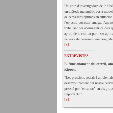
Un grup d'investigadors de la UA
un mètode matemàtic per a modelit
de cerca més òptimes en situacions
l'objectiu pot estar amagat. Aques
treballant per aconseguir càlculs 
aprop de la realitat per a ser apli
la cerca de persones desaparegude
[+]
ENTREVISTES
El funcionament del cervell, a
Rippon
"Les pressions socials i ambientals
desenvolupament del nostre cervel
pressió per "encaixar" en els gru
importants."
[+]