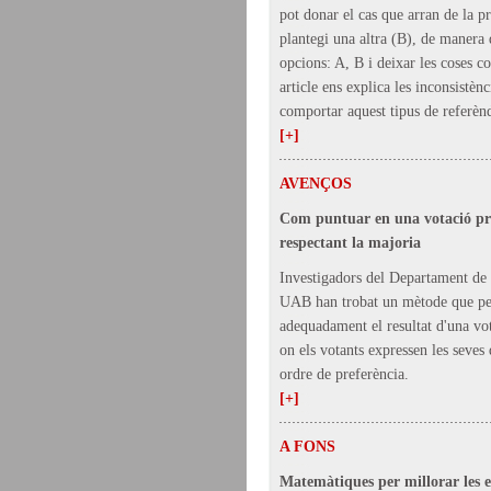
pot donar el cas que arran de la p
plantegi una altra (B), de manera 
opcions: A, B i deixar les coses c
article ens explica les inconsistèn
comportar aquest tipus de referè
[+]
AVENÇOS
Com puntuar en una votació pre
respectant la majoria
Investigadors del Departament de
UAB han trobat un mètode que pe
adequadament el resultat d'una vot
on els votants expressen les seves
ordre de preferència.
[+]
A FONS
Matemàtiques per millorar les e