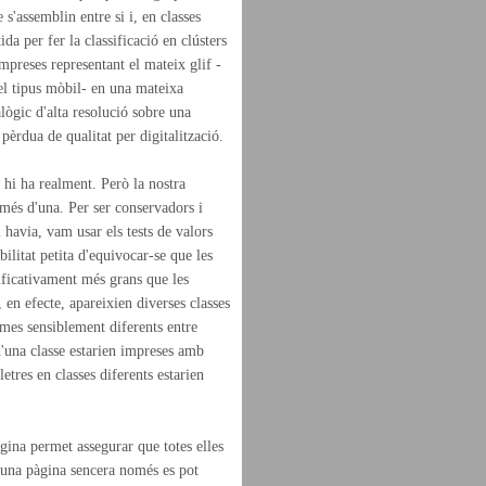
s'assemblin entre si i, en classes
da per fer la classificació en clústers
 impreses representant el mateix glif -
el tipus mòbil- en una mateixa
ògic d'alta resolució sobre una
èrdua de qualitat per digitalització.
s hi ha realment. Però la nostra
 més d'una. Per ser conservadors i
 havia, vam usar els tests de valors
litat petita d'equivocar-se que les
nificativament més grans que les
 en efecte, apareixien diverses classes
rmes sensiblement diferents entre
 d'una classe estarien impreses amb
tres en classes diferents estarien
gina permet assegurar que totes elles
e una pàgina sencera només es pot