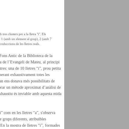
res clusters per a la lletra "i". Els
 a 1 (amb un element al grup), 2 (amb 7
oduccions de les lletres reals.
 Fons Antic de la Biblioteca de la
a de l’Evangeli de Mateu, al principi
es: una de 10 lletres “i”, prou petita
erant exhaustivament totes les
ran ens donava més possibilitats de
prar un mètode aproximat d’anàlisi de
exhaustiu és inviable amb aquesta mida
i” com en les lletres “a”, s'observa
e grups diferents, atribuïbles
 En la mostra de lletres “i”, formades