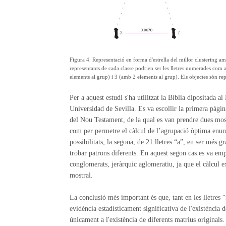
Figura 4. Representació en forma d'estrella del millor clustering amb t
representants de cada classe podrien ser les lletres numerades com
elements al grup) i 3 (amb 2 elements al grup). Els objectes són repr
Per a aquest estudi s'ha utilitzat la Bíblia dipositada al
Universidad de Sevilla. Es va escollir la primera pàgin
del Nou Testament, de la qual es van prendre dues mostr
com per permetre el càlcul de l’agrupació òptima enum
possibilitats; la segona, de 21 lletres “a”, en ser més g
trobar patrons diferents. En aquest segon cas es va em
conglomerats, jeràrquic aglomeratiu, ja que el càlcul 
mostral.
La conclusió més important és que, tant en les lletres “
evidència estadísticament significativa de l'existència d
únicament a l'existència de diferents matrius originals.