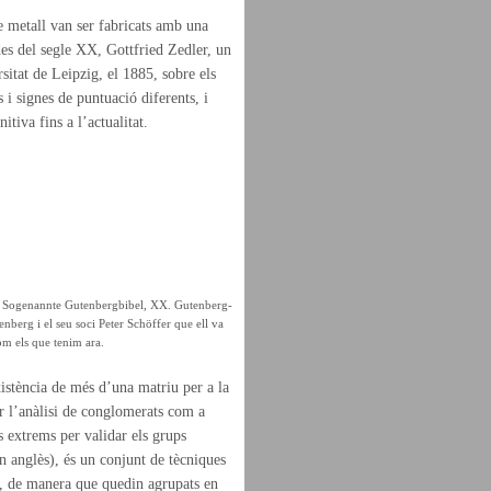
de metall van ser fabricats amb una
des del segle XX, Gottfried Zedler, un
sitat de Leipzig, el 1885, sobre els
 i signes de puntuació diferents, i
itiva fins a l’actualitat.
Die Sogenannte Gutenbergbibel, XX. Gutenberg-
nberg i el seu soci Peter Schöffer que ell va
com els que tenim ara.
xistència de més d’una matriu per a la
ir l’anàlisi de conglomerats com a
s extrems per validar els grups
n anglès), és un conjunt de tècniques
es, de manera que quedin agrupats en