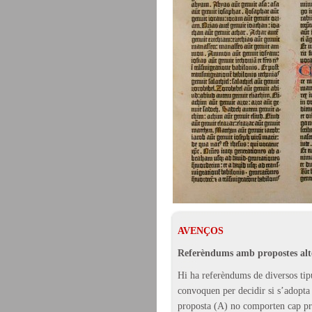
AVENÇOS
Referèndums amb propostes alt
Hi ha referèndums de diversos tip
convoquen per decidir si s’adopta
proposta (A) no comporten cap pr