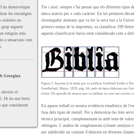
B ha desenvolupat
Tot i això, sempre s’ha pensat que els diferents tipus 
zar les estratègies
única matriu per a cada caràcter. En les primeres dèca
 realistes on
investigador alemany que va fer la seva tesi a la Univer
t grup segueix
primers temps de la impremta, va classificar 299 lletres
que estiguin més
aquesta classificació havia estat considerada com a defin
cats a situacions com
s.
mb Georgina
Figura 3. Aquesta és la taula que va publicar Gottfried Zedler a 
Gesellschaft, Mainz, 1929, pàg. 64, amb els tipus elaborats per Gute
 afecten el
trobar. Els aparells de mesura que va utilitzar no eren tan exactes 
l. Hi ha una forta
ps que considerem
En aquest treball es mostra evidència estadística de l'e
fosa dels tipus de metall. Per a demostrar-ho fem serv
tècnica principal, complementant-la amb tests de valor
obtinguts. L'anàlisi de conglomerats (
cluster analysis
e
per subdividir un conjunt d'objectes en diverses class