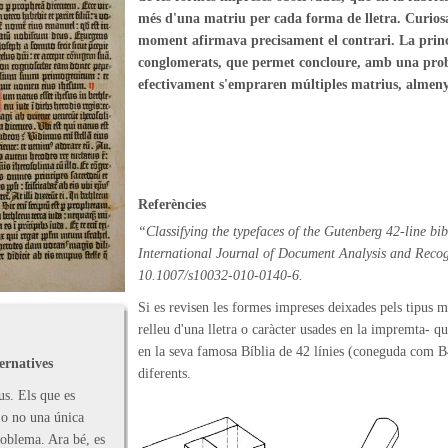
més d'una matriu per cada forma de lletra. Curiosa
moment afirmava precisament el contrari. La princi
conglomerats, que permet concloure, amb una proba
efectivament s'empraren múltiples matrius, almenys 
Referències
“Classifying the typefaces of the Gutenberg 42-line bi
International Journal of Document Analysis and Recog
10.1007/s10032-010-0140-6.
Si es revisen les formes impreses deixades pels tipus 
relleu d'una lletra o caràcter usades en la impremta- q
en la seva famosa Bíblia de 42 línies (coneguda com B
ernatives
diferents.
us. Els que es
 o no una única
oblema. Ara bé, es