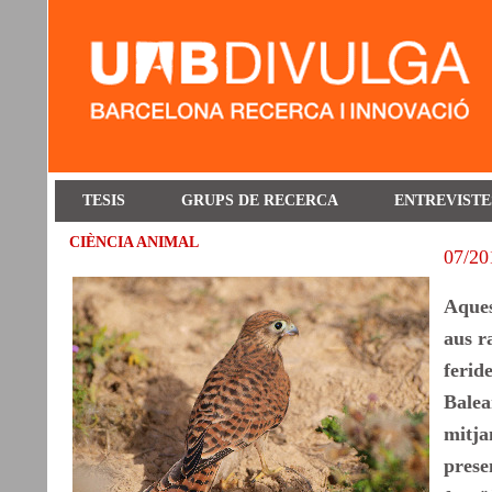
TESIS
GRUPS DE RECERCA
ENTREVISTE
CIÈNCIA ANIMAL
07/20
Aques
aus r
ferid
Balea
mitja
prese