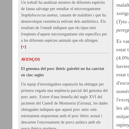
Un treball ha analitzat mostres de diferents espècies
malalt
de fauna salvatge per estudiar el microorganisme
xorig
Staphylococcus aureus
, causant de malalties i que ha
(
Tyto 
desenvolupat resistència enfront dels antibiòtics. Els
resultats de l'estudi indiquen que els tipus més
pereg
freqüents d'aquest microorganisme són específics per
a les diferents espècies animals que els allotgen.
Es va
[+]
estat 
(4.0%
AVENÇOS
havien
El genoma del porc ibèric gairebé no ha canviat
estat 
en cinc segles
d'esco
Un equip d'investigadors espanyols ha obtingut per
primera vegada una seqüència parcial del genoma del
només
porc antic. Extret d'una femella del segle XVI del
l'exce
jaciment del Castell de Montsoriu (Girona), les dades
les a
obtingudes indiquen que aquest porc antic està
mitjan
estretament emparentat amb el porc ibèric actual i
descarten l'encreuament de porcs asiàtics amb els
rapin
porcs ibèrics moderns.