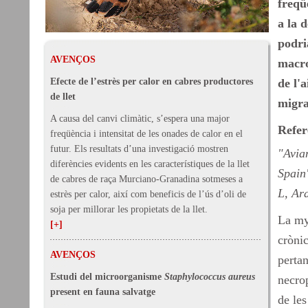
freqü
a la 
podri
AVENÇOS
macro
Efecte de l’estrès per calor en cabres productores
de l'
de llet
migra
A causa del canvi climàtic, s’espera una major
Refer
freqüència i intensitat de les onades de calor en el
futur. Els resultats d’una investigació mostren
"Avian
diferències evidents en les característiques de la llet
Spain
de cabres de raça Murciano-Granadina sotmeses a
L, Ar
estrès per calor, així com beneficis de l’ús d’oli de
soja per millorar les propietats de la llet.
La myc
[+]
crònic
AVENÇOS
perta
Estudi del microorganisme
Staphylococcus aureus
necro
present en fauna salvatge
de les