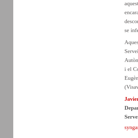
aquest
encar
descon
se inf
Aquest
Serve
Autòn
i el C
Eugèni
(Visa
Javie
Depar
Serve
synga