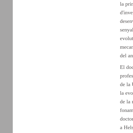
la pri
d'inve
desen
senyal
evolut
mecan
del an
El do
profe
de la
la ev
de la 
foname
doctor
a Hels