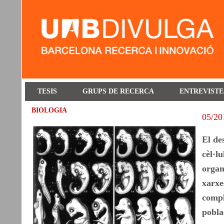
TESIS
GRUPS DE RECERCA
ENTREVISTE
BIOLOGIA
05/20
El de
cèl·l
organ
xarxe
compl
pobla