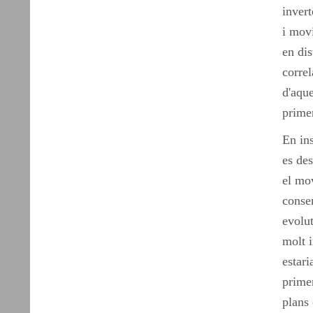
invert
i mov
en dis
correl
d'aque
prime
En ins
es des
el mov
conser
evolut
molt 
estari
primer
plans