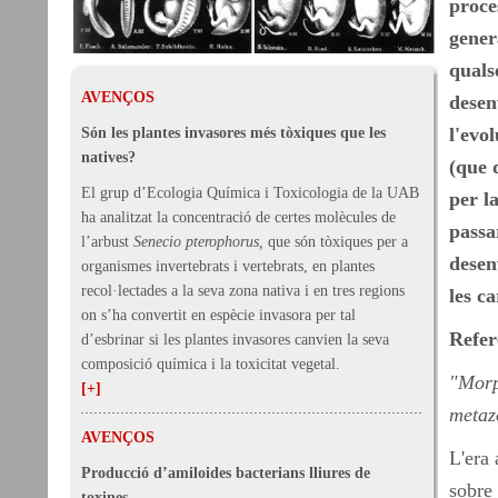
proce
gener
quals
AVENÇOS
desen
l'evo
Són les plantes invasores més tòxiques que les
natives?
(que 
El grup d’Ecologia Química i Toxicologia de la UAB
per l
ha analitzat la concentració de certes molècules de
passa
l’arbust
Senecio pterophorus,
que són tòxiques per a
desen
organismes invertebrats i vertebrats, en plantes
recol·lectades a la seva zona nativa i en tres regions
les c
on s’ha convertit en espècie invasora per tal
Refer
d’esbrinar si les plantes invasores canvien la seva
composició química i la toxicitat vegetal.
"Morp
[+]
metaz
AVENÇOS
L'era
Producció d’amiloides bacterians lliures de
sobre 
toxines