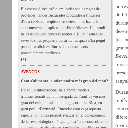
no rev
Els cossos d’inclusió o amiloides són agregats de
de fet
proteïnes nanoestructurades produïdes a l’interior
d’una cèl·lula, freqüents en determinats bacteris, i
durant
amb interessants aplicacions biomèdiques. Un estudi
desen
ha desenvolupat diverses soques d’
E. coli
sense les
(esse
seves toxines pròpies a partir de les quals s’ha pogut
produir amiloides lliures de contaminants
granot
potencialment perillosos.
Devel
[+]
revisa
AVENÇOS
presta
senyal
Com s’alimenta la salamandra més gran del món?
Un equip internacional ha elaborat models
Duran
tridimensionals de la mossegada de l’amfibi viu més
molècu
gran del món, la salamandra gegant de la Xina, en
concre
greu perill d’extinció. Entendre com caça aquesta
espècie no només permet avançar en el coneixement
difere
de la seva biologia sinó que ajudarà a reconstruir com
o en 
s’alimentaven els primers tetràpodes i amfibis extints.