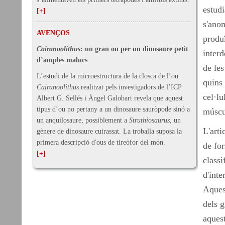
estudi
[+]
s'ano
AVENÇOS
produï
Cairanoolithus
: un gran ou per un dinosaure petit
inter
d’amples malucs
de les
L’estudi de la microestructura de la closca de l’ou
quins 
Cairanoolithus
realitzat pels investigadors de l’ICP
cel·lu
Albert G. Sellés i Àngel Galobart revela que aquest
tipus d’ou no pertany a un dinosaure sauròpode sinó a
múscul
un anquilosaure, possiblement a
Struthiosaurus
, un
L'arti
gènere de dinosaure cuirassat. La troballa suposa la
primera descripció d'ous de tireòfor del món.
de fo
[+]
classi
d'inte
Aquest
dels g
aques