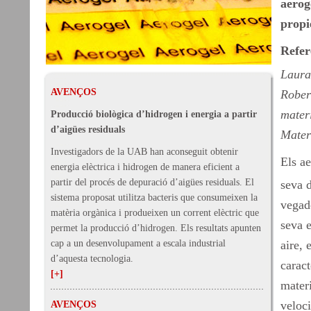
aerog
propi
Refer
Laura
AVENÇOS
Rober
mater
Producció biològica d’hidrogen i energia a partir
d’aigües residuals
Mater
Investigadors de la UAB han aconseguit obtenir
Els ae
energia elèctrica i hidrogen de manera eficient a
partir del procés de depuració d’aigües residuals. El
seva d
sistema proposat utilitza bacteris que consumeixen la
vegade
matèria orgànica i produeixen un corrent elèctric que
seva 
permet la producció d’hidrogen. Els resultats apunten
cap a un desenvolupament a escala industrial
aire, 
d’aquesta tecnologia.
caract
[+]
materi
veloc
AVENÇOS