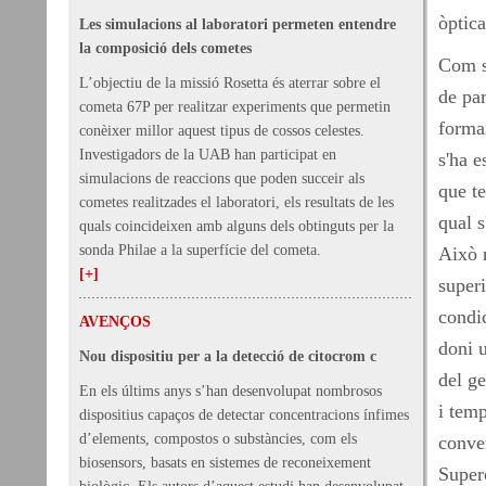
òptica
Les simulacions al laboratori permeten entendre
la composició dels cometes
Com s
L’objectiu de la missió Rosetta és aterrar sobre el
de par
cometa 67P per realitzar experiments que permetin
forman
conèixer millor aquest tipus de cossos celestes.
Investigadors de la UAB han participat en
s'ha e
simulacions de reaccions que poden succeir als
que te
cometes realitzades el laboratori, els resultats de les
qual s
quals coincideixen amb alguns dels obtinguts per la
sonda Philae a la superfície del cometa.
Això 
[+]
superi
condic
AVENÇOS
doni u
Nou dispositiu per a la detecció de citocrom c
del ge
En els últims anys s’han desenvolupat nombrosos
i temp
dispositius capaços de detectar concentracions ínfimes
d’elements, compostos o substàncies, com els
conver
biosensors, basats en sistemes de reconeixement
Super