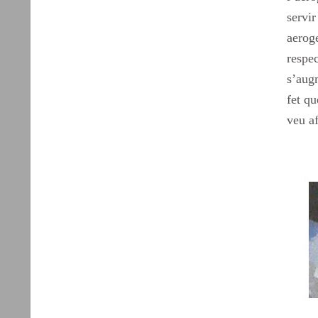
servi
aerog
respe
s’augm
fet qu
veu a