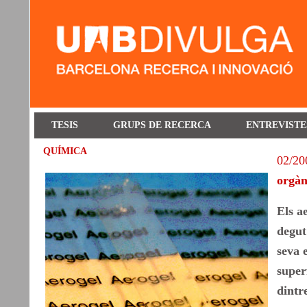
TESIS
GRUPS DE RECERCA
ENTREVISTE
QUÍMICA
02/20
orgàn
Els a
degut
seva 
super
dintre