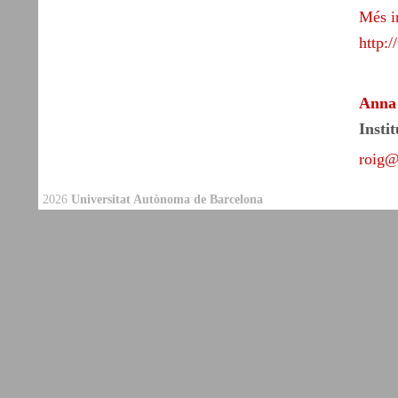
Més i
http:
Anna
Insti
roig@
2026
Universitat Autònoma de Barcelona