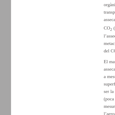
orgàni
trans
asseca
CO
(
2
l’ass
metac
del C
El ma
asseca
a mes
super
ser la
(poca 
mesura
l’aero