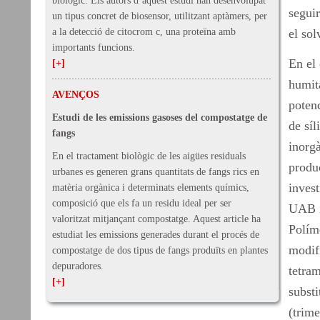
biològic. Els autors d’aquest estudi han desenvolupat
seguir
un tipus concret de biosensor, utilitzant aptàmers, per
a la detecció de citocrom c, una proteïna amb
el so
importants funcions.
En el 
[+]
humita
AVENÇOS
potenc
Estudi de les emissions gasoses del compostatge de
de sí
fangs
inorgà
En el tractament biològic de les aigües residuals
produc
urbanes es generen grans quantitats de fangs rics en
invest
matèria orgànica i determinats elements químics,
composició que els fa un residu ideal per ser
UAB i
valoritzat mitjançant compostatge. Aquest article ha
Políme
estudiat les emissions generades durant el procés de
modifi
compostatge de dos tipus de fangs produïts en plantes
depuradores.
tetram
[+]
substi
(trim