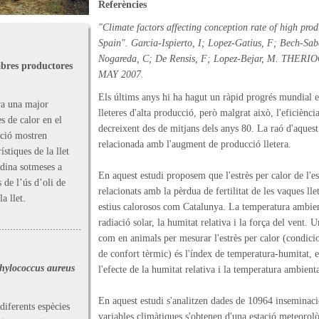
Referències
"Climate factors affecting conception rate of high pro
Spain". Garcia-Ispierto, I; Lopez-Gatius, F; Bech-Sab
Nogareda, C; De Rensis, F; Lopez-Bejar, M. THER
cabres productores
MAY 2007.
Els últims anys hi ha hagut un ràpid progrés mundial e
ra una major
lleteres d'alta producció, però malgrat això, l'eficiènc
es de calor en el
decreixent des de mitjans dels anys 80. La raó d'aquest
ació mostren
relacionada amb l'augment de producció lletera.
ístiques de la llet
dina sotmeses a
En aquest estudi proposem que l'estrès per calor de l'es
s de l’ús d’oli de
relacionats amb la pèrdua de fertilitat de les vaques ll
a llet.
estius calorosos com Catalunya. La temperatura ambie
radiació solar, la humitat relativa i la força del vent. 
com en animals per mesurar l'estrès per calor (condici
de confort tèrmic) és l'índex de temperatura-humitat, 
hylococcus aureus
l'efecte de la humitat relativa i la temperatura ambienta
En aquest estudi s'analitzen dades de 10964 inseminaci
diferents espècies
variables climàtiques s'obtenen d'una estació meteorol