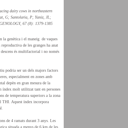
ducing dairy cows in northeastern
at, G; Santolaria, P; Yaniz, JL;
IOGENOLOGY, 67 (8): 1379-1385
n la genètica i el maneig de vaques
ia reproductiva de les granges ha anat
 descens és multifactorial i no només
tiu podria ser un dels majors factors
eteres, especialment en zones amb
ntal depèn en gran mesura de la
Un índex molt utilitzat tant en persones
ons de temperatura superiors a la zona
el THI. Aquest índex incorpora
l.
ons de 4 ramats durant 3 anys. Les
ògica situada a menys de 6 km de les