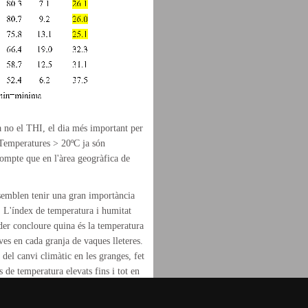
 no el THI, el dia més important per
. Temperatures > 20ºC ja són
 compte que en l'àrea geogràfica de
 semblen tenir una gran importància
di. L'índex de temperatura i humitat
er concloure quina és la temperatura
ves en cada granja de vaques lleteres.
 del canvi climàtic en les granges, fet
s de temperatura elevats fins i tot en