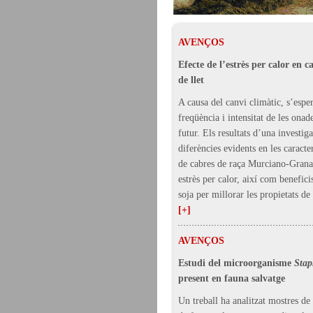
AVENÇOS
Efecte de l’estrès per calor en 
de llet
A causa del canvi climàtic, s’espe
freqüència i intensitat de les onad
futur. Els resultats d’una investig
diferències evidents en les caracter
de cabres de raça Murciano-Grana
estrès per calor, així com benefici
soja per millorar les propietats de l
[+]
AVENÇOS
Estudi del microorganisme
Stap
present en fauna salvatge
Un treball ha analitzat mostres de 