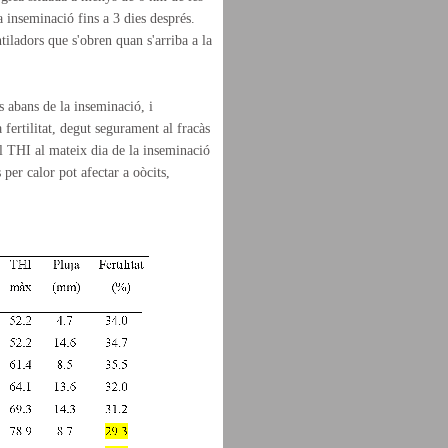
a inseminació fins a 3 dies després.
iladors que s'obren quan s'arriba a la
s abans de la inseminació, i
 fertilitat, degut segurament al fracàs
El THI al mateix dia de la inseminació
per calor pot afectar a oòcits,