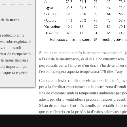
ó de la mona
a reducció en la
seva sobreexplotació.
tzat un estudi
Si tenim en compte només la temperatura ambiental, ja
citat de recuperació
a l'èxit de la inseminació, és el dia 1 postinseminació
 la mona llanosa i
perjudicials per a l'embrió d'un dia. I s'ha de tenir en
molt important per
l'estudi es supera aquesta temperatura 170 dies l’any.
 d'aquesta espècie.
Com a conclusió, cal dir que els factors climatològics
per a la fertilitat especialment a la nostra zona d'estu
s'ha de combinar amb la temperatura ambiental per pod
adient per obrir ventiladors i prendre mesures preventi
S'han de continuar fent més estudis per establir l'efecte
que es reflecteix en la presència d'estius calorosos i pic
mesos d’hivern.
1