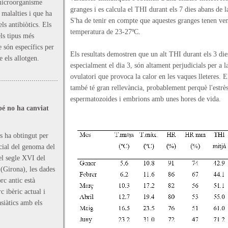
 microorganisme
granges i es calcula el THI durant els 7 dies abans de l
 malalties i que ha
S'ha de tenir en compte que aquestes granges tenen vent
ls antibiòtics. Els
temperatura de 23-27ºC.
els tipus més
 són específics per
Els resultats demostren que un alt THI durant els 3 die
e els allotgen.
especialment el dia 3, són altament perjudicials per a la
ovulatori que provoca la calor en les vaques lleteres. 
també té gran rellevància, probablement perquè l'estrès 
espermatozoides i embrions amb unes hores de vida.
bé no ha canviat
s ha obtingut per
cial del genoma del
el segle XVI del
 (Girona), les dades
rc antic està
 ibèric actual i
siàtics amb els