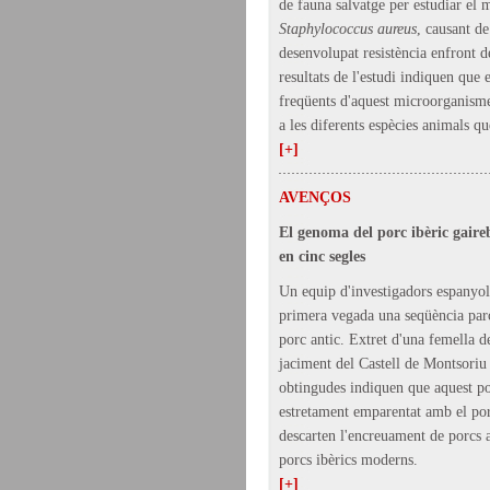
de fauna salvatge per estudiar el
Staphylococcus aureus
, causant de
desenvolupat resistència enfront de
resultats de l'estudi indiquen que 
freqüents d'aquest microorganisme
a les diferents espècies animals qu
[+]
AVENÇOS
El genoma del porc ibèric gaire
en cinc segles
Un equip d'investigadors espanyol
primera vegada una seqüència par
porc antic. Extret d'una femella d
jaciment del Castell de Montsoriu
obtingudes indiquen que aquest po
estretament emparentat amb el porc
descarten l'encreuament de porcs a
porcs ibèrics moderns.
[+]