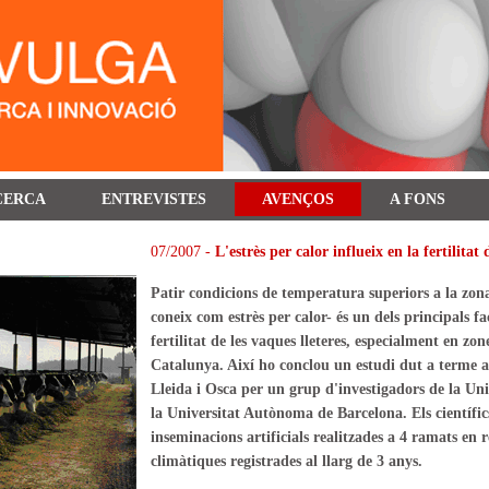
CERCA
ENTREVISTES
AVENÇOS
A FONS
07/2007 -
L'estrès per calor influeix en la fertilitat 
Patir condicions de temperatura superiors a la zona
coneix com estrès per calor- és un dels principals f
fertilitat de les vaques lleteres, especialment en zo
Catalunya. Així ho conclou un estudi dut a terme a
Lleida i Osca per un grup d'investigadors de la Univ
la Universitat Autònoma de Barcelona. Els científic
inseminacions artificials realitzades a 4 ramats en r
climàtiques registrades al llarg de 3 anys.