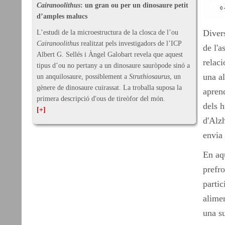
Cairanoolithus
: un gran ou per un dinosaure petit
d’amples malucs
Diver
L’estudi de la microestructura de la closca de l’ou
Cairanoolithus
realitzat pels investigadors de l’ICP
de l'a
Albert G. Sellés i Àngel Galobart revela que aquest
relaci
tipus d’ou no pertany a un dinosaure sauròpode sinó a
una al
un anquilosaure, possiblement a
Struthiosaurus
, un
gènere de dinosaure cuirassat. La troballa suposa la
aprend
primera descripció d'ous de tireòfor del món.
dels 
[+]
d'Alzh
envia 
En aqu
prefro
partic
alimen
una s