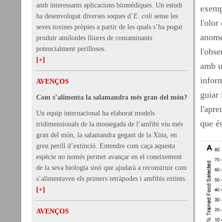
amb interessants aplicacions biomèdiques. Un estudi
exemp
ha desenvolupat diverses soques d’
E. coli
sense les
l'olor
seves toxines pròpies a partir de les quals s’ha pogut
anome
produir amiloides lliures de contaminants
potencialment perillosos.
l'obse
[+]
amb un
inform
AVENÇOS
guiar 
Com s’alimenta la salamandra més gran del món?
l'apre
Un equip internacional ha elaborat models
que és
tridimensionals de la mossegada de l’amfibi viu més
gran del món, la salamandra gegant de la Xina, en
greu perill d’extinció. Entendre com caça aquesta
espècie no només permet avançar en el coneixement
de la seva biologia sinó que ajudarà a reconstruir com
s’alimentaven els primers tetràpodes i amfibis extints.
[+]
AVENÇOS