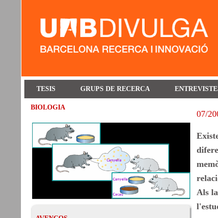
TESIS
GRUPS DE RECERCA
ENTREVISTE
BIOLOGIA
07/20
Exist
difer
memòr
relac
Als l
l'est