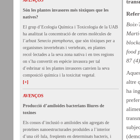
AVENÇOS
trans
Són les plantes invasores més tòxiques que les
Refer
natives?
Boix-
El grup d’Ecologia Química i Toxicologia de la UAB
Marti
ha analitzat la concentració de certes molècules de
l’arbust
Senecio pterophorus,
que són tòxiques per a
blocka
organismes invertebrats i vertebrats, en plantes
food
recol·lectades a la seva zona nativa i en tres regions
87 (4
on s’ha convertit en espècie invasora per tal
d’esbrinar si les plantes invasores canvien la seva
Aques
composició química i la toxicitat vegetal.
altre 
[+]
ha ing
AVENÇOS
prefer
Producció d’amiloides bacterians lliures de
alimen
toxines
transm
Els cossos d’inclusió o amiloides són agregats de
subjec
proteïnes nanoestructurades produïdes a l’interior
(demo
d’una cèl·lula, freqüents en determinats bacteris, i