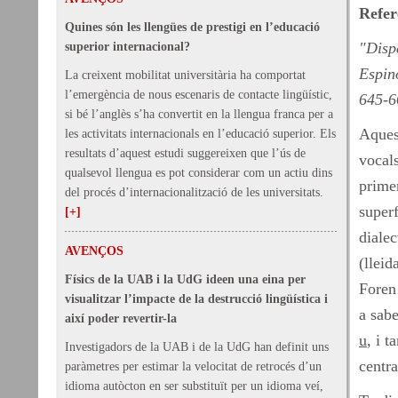
Refer
Quines són les llengües de prestigi en l’educació
"Disp
superior internacional?
Espin
La creixent mobilitat universitària ha comportat
l’emergència de nous escenaris de contacte lingüístic,
645-6
si bé l’anglès s’ha convertit en la llengua franca per a
Aquest
les activitats internacionals en l’educació superior. Els
resultats d’aquest estudi suggereixen que l’ús de
vocals
qualsevol llengua es pot considerar com un actiu dins
primer
del procés d’internacionalització de les universitats.
superf
[+]
dialec
AVENÇOS
(lleid
Físics de la UAB i la UdG ideen una eina per
Foren 
visualitzar l’impacte de la destrucció lingüística i
a sab
així poder revertir-la
u
, i 
Investigadors de la UAB i de la UdG han definit uns
centra
paràmetres per estimar la velocitat de retrocés d’un
idioma autòcton en ser substituït per un idioma veí,