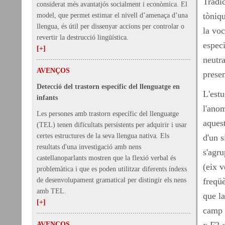
Tradic
considerat més avantatjós socialment i econòmica. El
tòniqu
model, que permet estimar el nivell d’amenaça d’una
llengua, és útil per dissenyar accions per controlar o
la vo
revertir la destrucció lingüística.
especi
[+]
neutr
AVENÇOS
prese
Detecció del trastorn específic del llenguatge en
L'estu
infants
l'ano
Les persones amb trastorn específic del llenguatge
aquest
(TEL) tenen dificultats persistents per adquirir i usar
certes estructures de la seva llengua nativa. Els
d'un s
resultats d'una investigació amb nens
s'agr
castellanoparlants mostren que la flexió verbal és
(eix v
problemàtica i que es poden utilitzar diferents índexs
de desenvolupament gramatical per distingir els nens
freqü
amb TEL.
que la
[+]
camp 
AVENÇOS