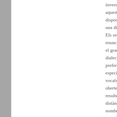
inver
aquest
dispos
una di
Els re
enunc
el gra
dialec
prefe
especi
vocal
oberte
result
distàn
nombre