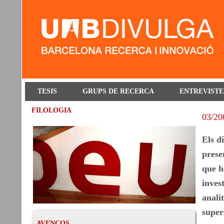
TESIS
GRUPS DE RECERCA
ENTREVISTE
FILOLOGIA
03/20
Els d
prese
que h
inves
analit
superf
AVENÇOS