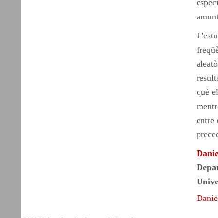
espec
amunt,
L'estu
freqüè
aleatò
result
què el
mentre
entre 
preced
Danie
Depar
Unive
Danie