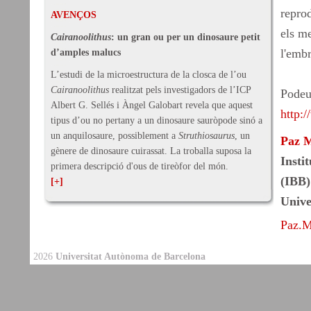
reprod
AVENÇOS
els me
Cairanoolithus
: un gran ou per un dinosaure petit
l'embr
d’amples malucs
L’estudi de la microestructura de la closca de l’ou
Cairanoolithus
realitzat pels investigadors de l’ICP
Podeu 
Albert G. Sellés i Àngel Galobart revela que aquest
http:
tipus d’ou no pertany a un dinosaure sauròpode sinó a
un anquilosaure, possiblement a
Struthiosaurus
, un
Paz M
gènere de dinosaure cuirassat. La troballa suposa la
Insti
primera descripció d'ous de tireòfor del món.
(IBB)
[+]
Unive
Paz.M
2026
Universitat Autònoma de Barcelona