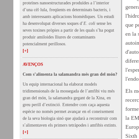
proteïnes nanoestructurades produïdes a l’interior
genera
d’una cèl·lula, freqüents en determinats bacteris, i
l'hidr
amb interessants aplicacions biomèdiques. Un estudi
ha desenvolupat diverses soques d’
E. coli
sense les
que p
seves toxines pròpies a partir de les quals s’ha pogut
en la 
produir amiloides lliures de contaminants
autoi
potencialment perillosos.
[+]
d'auto
difere
AVENÇOS
l'espe
Com s’alimenta la salamandra més gran del món?
l'endo
Un equip internacional ha elaborat models
Els me
tridimensionals de la mossegada de l’amfibi viu més
gran del món, la salamandra gegant de la Xina, en
recerc
greu perill d’extinció. Entendre com caça aquesta
forme
espècie no només permet avançar en el coneixement
la EM
de la seva biologia sinó que ajudarà a reconstruir com
s’alimentaven els primers tetràpodes i amfibis extints.
Europ
[+]
Sixth