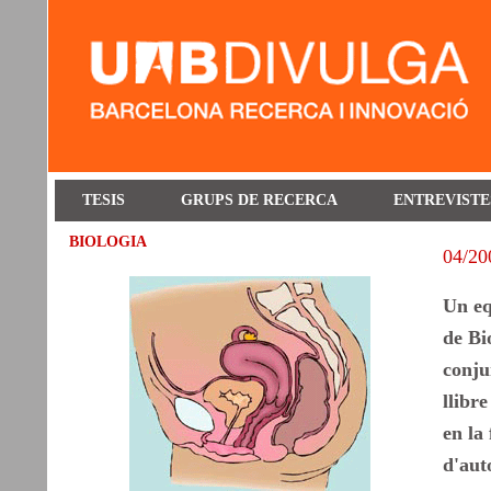
TESIS
GRUPS DE RECERCA
ENTREVISTE
BIOLOGIA
04/20
Un eq
de Bi
conju
llibr
en la
d'aut