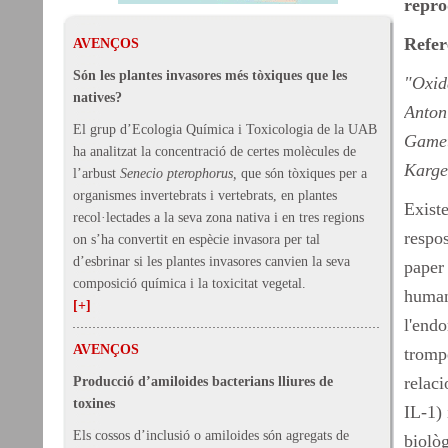
repro
Refer
AVENÇOS
Són les plantes invasores més tòxiques que les
"Oxid
natives?
Anton
El grup d’Ecologia Química i Toxicologia de la UAB
Gamet
ha analitzat la concentració de certes molècules de
Karge
l’arbust
Senecio pterophorus,
que són tòxiques per a
organismes invertebrats i vertebrats, en plantes
Existe
recol·lectades a la seva zona nativa i en tres regions
respos
on s’ha convertit en espècie invasora per tal
d’esbrinar si les plantes invasores canvien la seva
paper
composició química i la toxicitat vegetal.
human
[+]
l'endo
AVENÇOS
trompe
relaci
Producció d’amiloides bacterians lliures de
toxines
IL-1) 
Els cossos d’inclusió o amiloides són agregats de
biològ